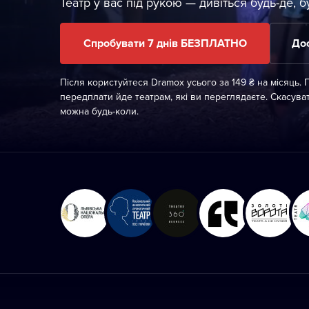
Театр у вас під рукою — дивіться будь-де, б
Спробувати 7 днів БЕЗПЛАТНО
Дос
Після користуйтеся Dramox усього за 149 ₴ на місяць.
передплати йде театрам, які ви переглядаєте. Скасува
можна будь-коли.