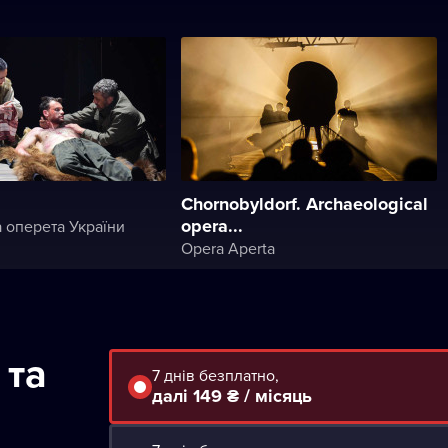
Chornobyldorf. Archaeological
opera...
 оперета України
Opera Aperta
 та
7 днів безплатно,
далі 149 ₴ / місяць