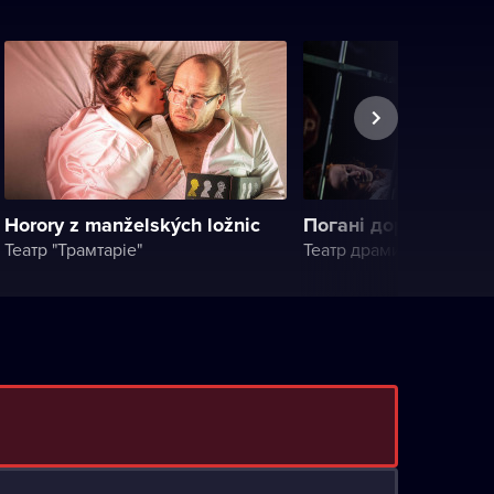
Horory z manželských ložnic
Погані дороги
Театр "Трамтаріе"