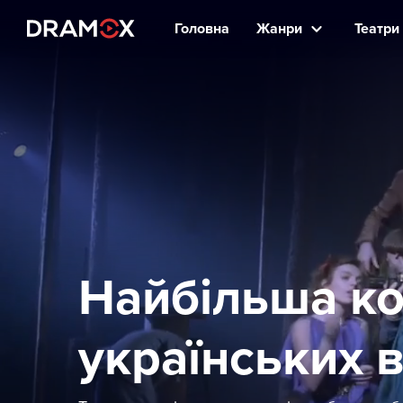
Головна
Жанри
Театри 
Найбільша ко
українських 