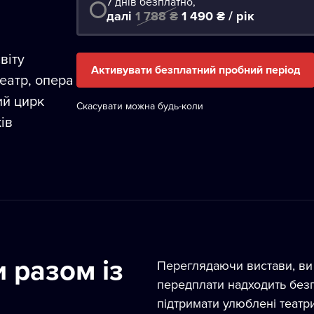
7 днів безплатно,
далі
1 788 ₴
1 490 ₴ / рік
віту
Активувати безплатний пробний період
еатр, опера
ий цирк
Скасувати можна будь-коли
ів
 разом із
Переглядаючи вистави, ви 
передплати надходить без
підтримати улюблені театри