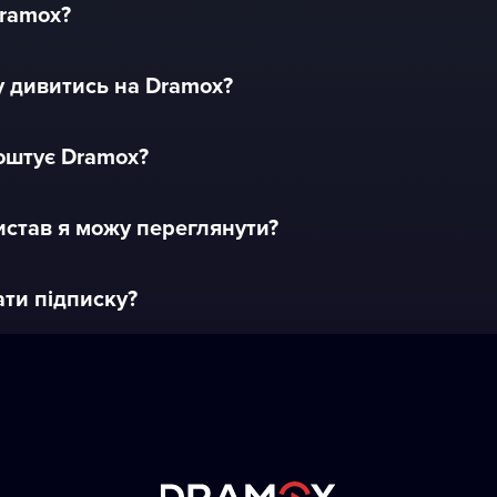
ramox?
 дивитись на Dramox?
оштує Dramox?
истав я можу переглянути?
ати підписку?