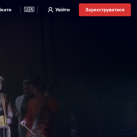
ікати
🇺🇦
Увійти
Зареєструватися