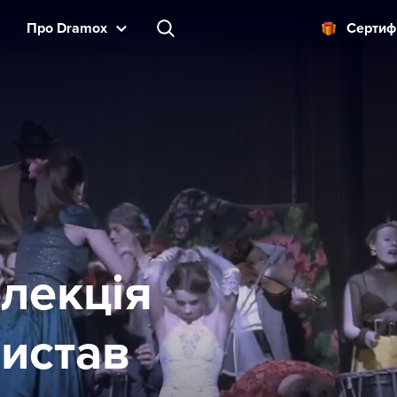
Прo Dramox
Cертиф
лекція
вистав