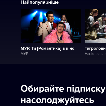
Найпопулярніше
МУР. Ти [Романтика] в кіно
Тигролови
МУР
Національна
Обирайте підписку
насолоджуйтесь