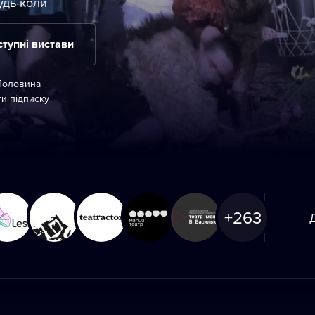
удь-коли
тупні вистави
 Половина
ти підписку
+
263