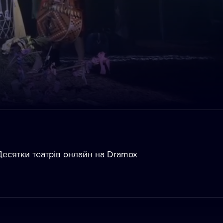
Десятки театрів oнлайн на Dramox