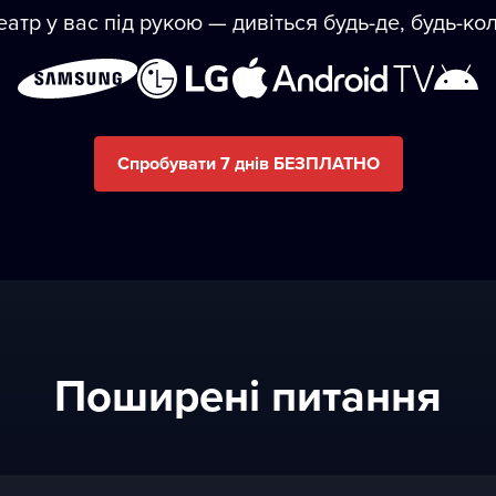
еатр у вас під рукою — дивіться будь-де, будь-ко
Спробувати 7 днів БЕЗПЛАТНО
Пoширені питання