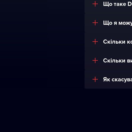
Що таке D
Що я можу
Скільки к
Скільки в
Як скасув