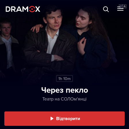
Прo Dramox
🇺🇦
Cертифікати
Зареєструватися
1h 10m
Через пекло
Театр на СОЛОм'янці
Відтворити