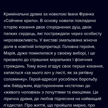
Кримінальна драма за новелою Івана Франка
«Сойчине крило». В основу новели покладено
історію кохання двох споріднених душ, двох
палких сердець, які постраждали через особисту
нерозважливість. У виставі змальована жіноча
доля в новітній інтерпретації. Головна героїня,
Марія, дуже помилилася у своєму виборі, і це
призвело до страшних моральних і фізичних
страждань. Тому вона згадує своє перше кохання,
хапається «за нього хоч у листі, як за рятівну
соломинку». Герой-адресат уособлює боротьбу
між байдужим, відстороненим «естетом» до
«живого чоловіка» з почуттями та емоціями. Це
лірична драма, де любов піднесена на найвищий
п’єдестал. Про життя, що пройшло марно, про