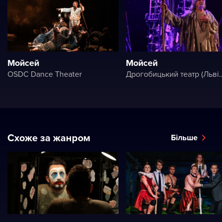
Мойсей
Мойсей
OSDC Dance Theater
Дрогобицький театр (Львівський академічний обласний м
Схоже за жанром
Більше