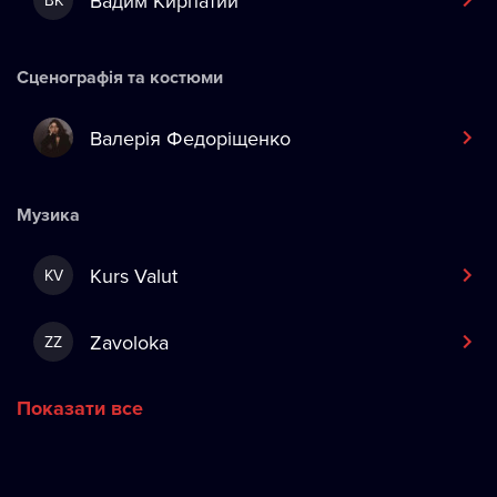
Вадим Кирпатий
ВК
Сценографія та костюми
Валерія Федоріщенко
Музика
Kurs Valut
KV
Zavoloka
ZZ
Показати все