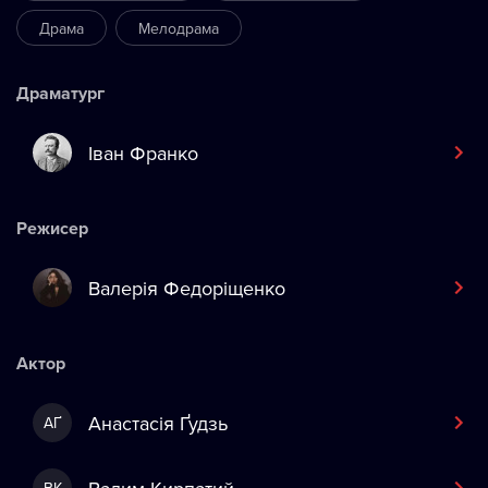
Драма
Мелодрама
Драматург
Іван Франко
Режисер
Валерія Федоріщенко
Актор
Анастасія Ґудзь
АҐ