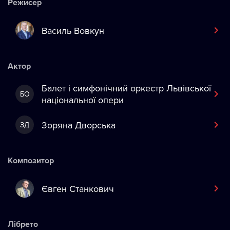
Режисер
Василь Вовкун
Актор
Балет і симфонічний оркестр Львівської
БО
національної опери
Зоряна Дворська
ЗД
Композитор
Євген Станкович
Лібрето