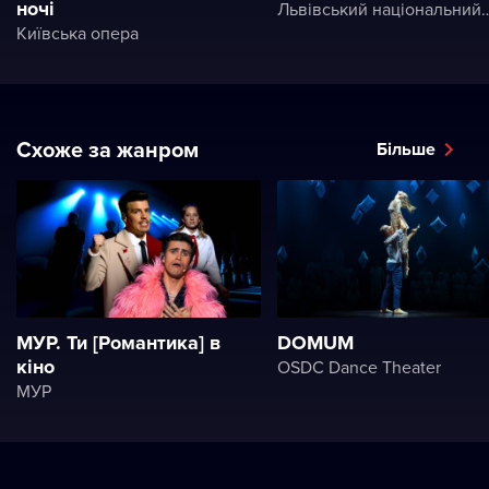
ночі
Львівський національний академічний театр опери і балету ім. Соломії Кр
Київська опера
Схоже за жанром
Більше
МУР. Ти [Романтика] в
DOMUM
кіно
OSDC Dance Theater
МУР