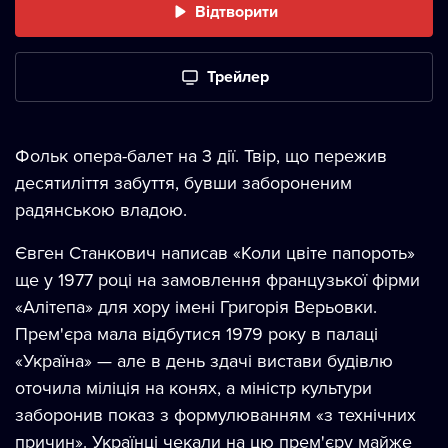
Відтворити
Трейлер
Фольк опера-балет на 3 дії. Твір, що пережив
десятиліття забуття, бувши забороненим
радянською владою.
Євген Станкович написав «Коли цвіте папороть»
ще у 1977 році на замовлення французької фірми
«Алітепа» для хору імені Григорія Верьовки.
Прем'єра мала відбутися 1979 року в палаці
«Україна» — але в день здачі вистави будівлю
оточила міліція на конях, а міністр культури
заборонив показ з формулюванням «з технічних
причин». Українці чекали на цю прем'єру майже