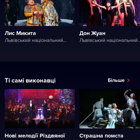
Лис Микита
Дон Жуан
Львівський національний академічний театр опери і балету ім. Соломії Крушельницької (Львівська національна опера)
Львівський національний академічний театр опери і балету ім. Соломії Кр
Ті самі виконавці
Більше
Нові мелодії Різдвяної
Страшна помста