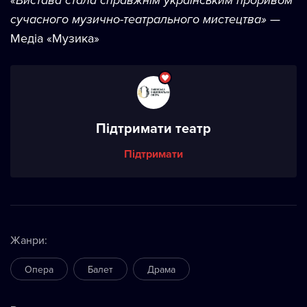
«Вистава стала справжнім українським проривом
сучасного музично-театрального мистецтва»
—
Медіа «Музика»
Підтримати театр
Підтримати
Жанри
:
Опера
Балет
Драма