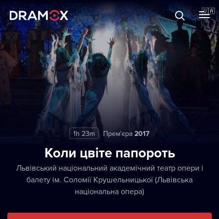
Прo Dramox
🇺🇦
Cертифікати
Зареєструватися
1h 23m
Прем'єра
2017
Коли цвіте папороть
Львівський національний академічний театр опери і
балету ім. Соломії Крушельницької (Львівська
національна опера)