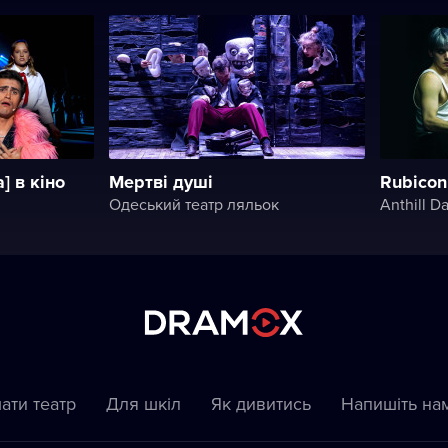
] в кіно
Мертві душі
Rubicon
Одеський театр ляльок
Anthill D
ати театр
Для шкіл
Як дивитись
Напишіть на