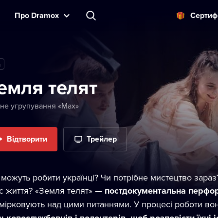
Прo Dramox
Cертиф
m
емля телят
ьне угрупування «Мах»
Відтворити
Трейлер
можуть робити українці? Чи потрібне мистецтво зараз?
с життя? «Земля телят» —
постдокументальна перфор
мірковують над цими питаннями. У процесі роботи во