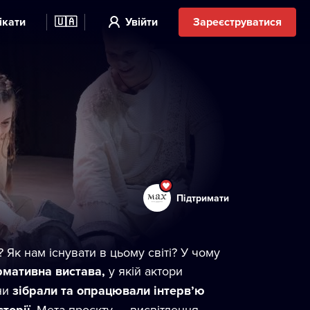
ікати
🇺🇦
Увійти
Зареєструватися
Підтримати
 Як нам існувати в цьому світі? У чому
мативна вистава,
у якій актори
ни
зібрали та опрацювали інтерв’ю
. Мета проєкту — висвітлення