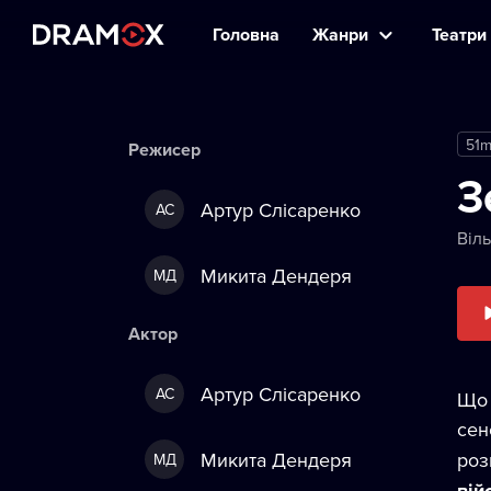
Головна
Жанри
Театри 
51
Режисер
З
Артур Слісаренко
АС
Віл
Микита Дендеря
МД
Актор
Артур Слісаренко
АС
Що 
сен
Микита Дендеря
роз
МД