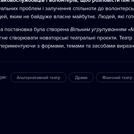
ськовослужбовців і волонтерів, щоб розповісти їхні і
уальних проблем і залучення спільноти до волонтерськ
ей, яким не байдуже власне майбутнє. Людей, які гото
а постановка була створена
Вільним угрупуванням «
гне створювати новаторські театральні проєкти. Театр
периментуючи з формами, темами та засобами виразно
ри
:
Альтернативний театр
Драма
Фізичний театр