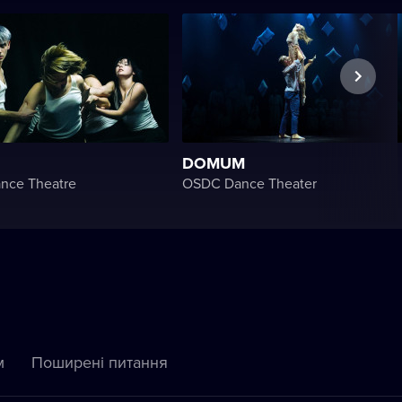
DOMUM
ance Theatre
OSDC Dance Theater
м
Пoширені питання