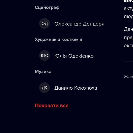
вій
Сценограф
акт
люд
Олександр Дендеря
ОД
Дан
пра
Художник з костюмів
екс
Юлія Одокієнко
ЮО
Музика
Жан
Данило Кокотюха
ДК
Показати все