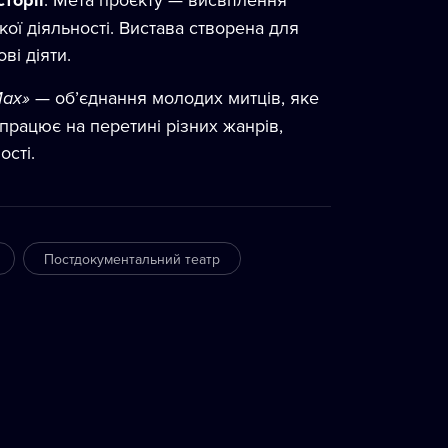
сторії
ої діяльності. Вистава створена для
ві діяти.
Мах»
— об’єднання молодих митців, яке
 працює на перетині різних жанрів,
сті.
Постдокументальний театр