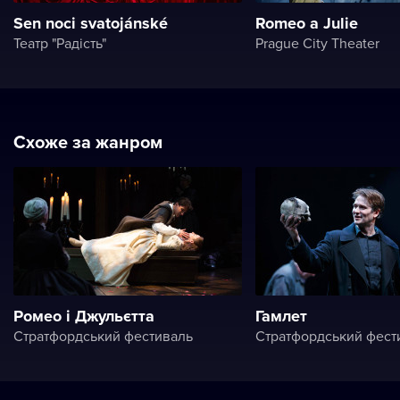
Sen noci svatojánské
Romeo a Julie
Театр "Радість"
Prague City Theater
Схоже за жанром
Ромео і Джульєтта
Гамлет
Стратфордський фестиваль
Стратфордський фест