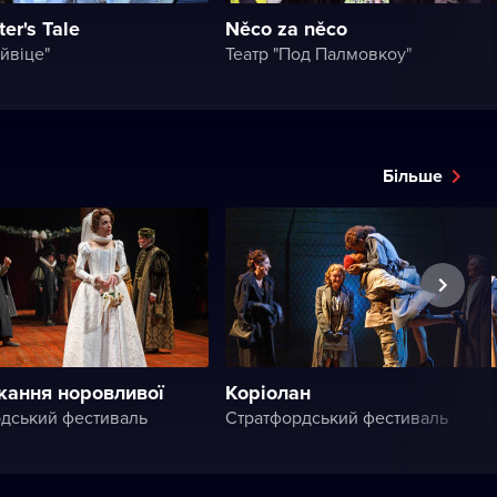
er's Tale
Něco za něco
йвіце"
Театр "Под Палмовкоу"
Більше
кання норовливої
Коріолан
дський фестиваль
Стратфордський фестиваль