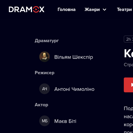
Головна
Жанри
Театри 
2h
Драматург
К
Вільям Шекспір
Стр
Режисер
Антоні Чимоліно
АЧ
Актор
Под
нас
Маєв Біті
МБ
кор
пок