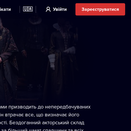
ікати
🇺🇦
Увійти
Зареєструватися
ками призводить до непередбачуваних
він втрачає все, що визначає його
ості. Бездоганний акторський склад
 за більший шмат спадщини та всіх,