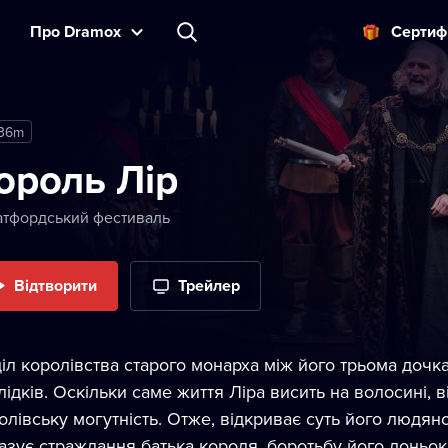
Прo Dramox
Cертиф
 36m
ороль Лір
атфордський фестиваль
Відтворити
Трейлер
іл королівства старого монарха між його трьома доч
лідків. Оскільки саме життя Ліра висить на волосині, 
олівську могутність. Отже, відкриває суть його людян
азує страждання батька короля, боротьбу його доньок