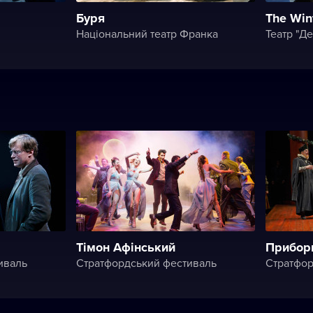
Буря
The Wint
Національний театр Франка
Театр "Де
Тімон Афінський
Прибор
иваль
Стратфордський фестиваль
Стратфор