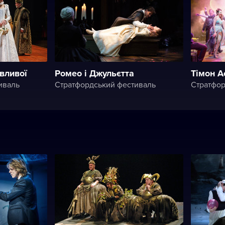
вливої
Ромео і Джульєтта
Тімон А
иваль
Стратфордський фестиваль
Стратфор