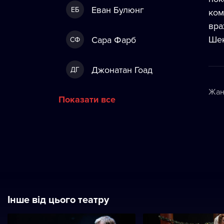
Еван Булюнг
ЕБ
ком
вра
Шек
Сара Фарб
СФ
Джонатан Гоад
ДГ
Жан
Показати все
Інше від цього театру