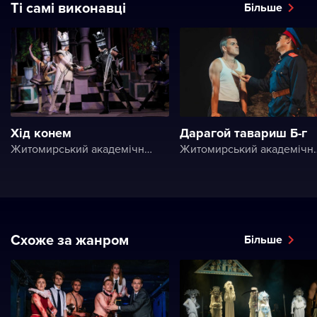
Ті самі виконавці
Більше
Хід конем
Дарагой тавариш Б-г
Житомирський академічний український музично-драматичний театр ім. І. Кочерги
Житомирський академічний українськи
Схоже за жанром
Більше