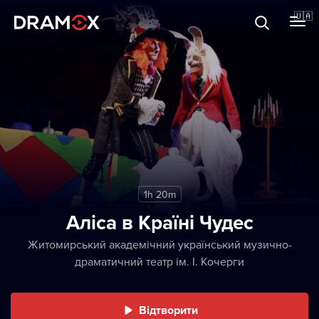
Прo Dramox
🇺🇦
Cертифікати
Зареєструватися
1h 20m
Аліса в Країні Чудес
Житомирський академічний український музично-
драматичний театр ім. І. Кочерги
Відтворити