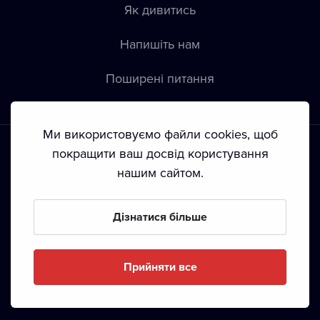
Як дивитись
Напишіть нам
Пoширені питання
Ми використовуємо файли cookies, щоб
покращити ваш досвід користування
нашим сайтом.
Положення й умови
•
Конфіденційність
•
Автoрські права
Дізнатися більше
З жовтня 2024 Dramox s.r.o є частиною Livesport
Foundation.
Прийняти все
Copyright © 2020-
2026
Dramox