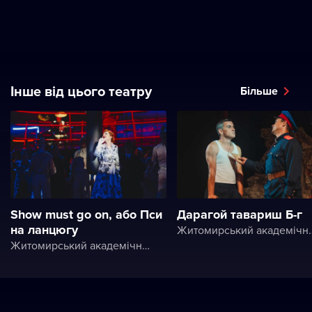
Інше від цього театру
Більше
Show must go on, або Пси
Дарагой тавариш Б-г
на ланцюгу
Житомирський академічний українськи
Житомирський академічний український музично-драматичний театр ім. І. Кочерги