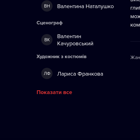
Валентина Наталушко
ВН
гли
мож
Сценограф
ком
Валентин
ВК
Качуровський
Художник з костюмів
Жан
Лариса Франкова
ЛФ
Показати все