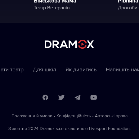
Військова мама
Рівнина
Театр Ветеранів
ати театр
Для шкіл
Як дивитись
Напишіть на
Положення й умови
•
Конфіденційність
•
Автoрські права
З жовтня 2024 Dramox s.r.o є частиною Livesport Foundation.