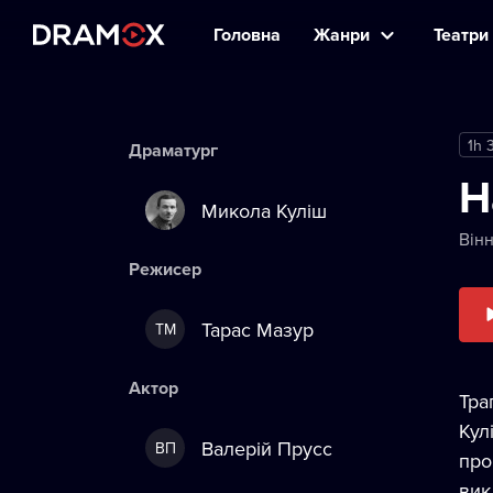
Головна
Жанри
Театри 
1h 
Драматург
Н
Микола Куліш
Вінн
Режисер
Тарас Мазур
ТМ
Актор
Тра
Кул
Валерій Прусс
ВП
про
вик