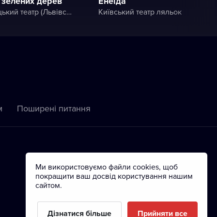
 зелених дерев
Енеїда
Дрогобицький театр (Львівський академічний обласний музично-драматичний театр імені Юрія Дрогобича)
Київський театр ляльок
м
Пoширені питання
Ми використовуємо файли cookies, щоб
покращити ваш досвід користування нашим
сайтом.
Дізнатися більше
Прийняти все