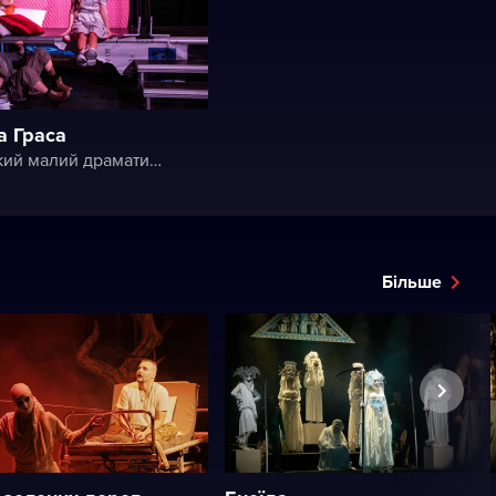
а Граса
Український малий драматичний театр
Більше