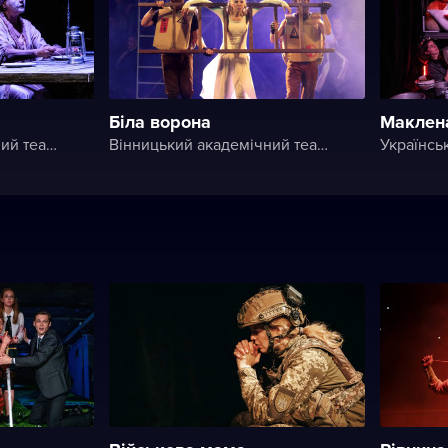
Біла ворона
Маклен
Вінницький академічний театр ім. М. К. Садовського
Вінницький академічний театр ім. М. К. Садовського