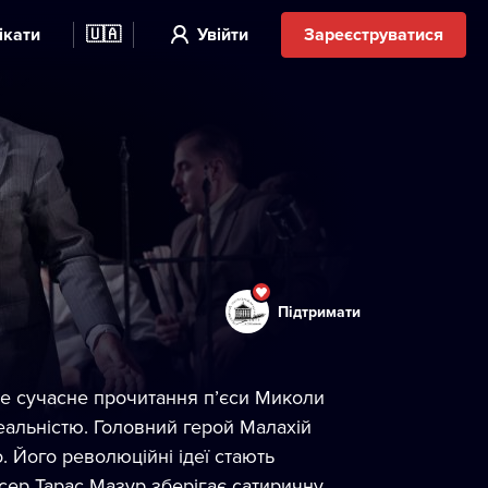
ікати
🇺🇦
Увійти
Зареєструватися
Підтримати
це сучасне прочитання п’єси Миколи
еальністю. Головний герой Малахій
 Його революційні ідеї стають
исер Тарас Мазур зберігає сатиричну