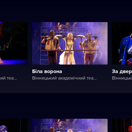
Біла ворона
За две
Вінницький академічний театр ім. М. К. Садовського
Вінницький академічний театр ім. М. К. Садовського