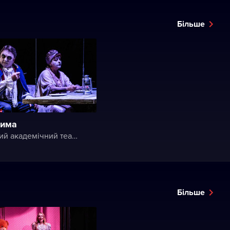
Більше
рима
Вінницький академічний театр ім. М. К. Садовського
Більше