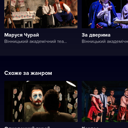
Маруся Чурай
За дверима
Вінницький академічний театр ім. М. К. Садовського
Схоже за жанром