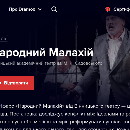
Прo Dramox
Cертиф
37m
ародний Малахій
ицький академічний театр ім. М. К. Садовського
Відтворити
гіфарс «Народний Малахій» від Вінницького театру — 
іша. Постановка досліджує конфлікт між ідеалами та р
голошує себе месією та мріє реформувати суспільство.
ликом як для нього самого, так і для оточуючих. Реж