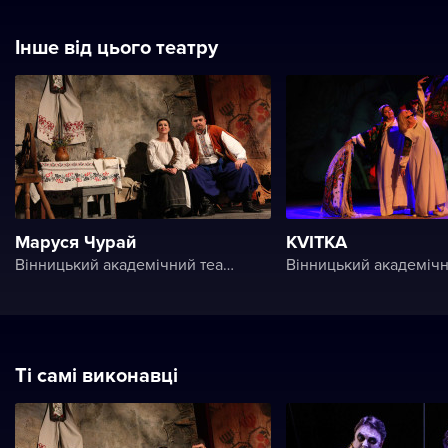
Інше від цього театру
Маруся Чурай
KVITKA
Вінницький академічний театр ім. М. К. Садовського
Ті самі виконавці