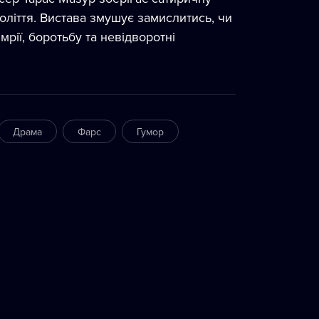
толіття. Вистава змушує замислитись, чи
мрії, боротьбу та невідворотні
Драма
Фарс
Гумор