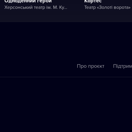
Одноденний герой
Кортес
Херсонський театр ім. М. Куліша
Театр «Золоті ворота»
Про проєкт
Підтрим