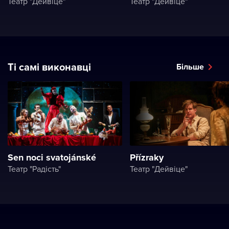
Театр "Дейвіце"
Театр "Дейвіце"
Ті самі виконавці
Більше
Sen noci svatojánské
Přízraky
Театр "Радість"
Театр "Дейвіце"