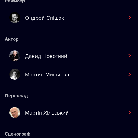
Режисер
Ондрей Спішак
Актор
Давид Новотний
Мартин Мишичка
Переклад
Мартін Хільський
Сценограф