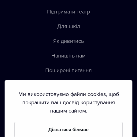
Підтримати театр
Для шкіл
Як дивитись
Напишіть нам
Пoширені питання
Ми використовуємо файли cookies, щоб
покращити ваш досвід користування
нашим сайтом.
Положення й умови
•
Конфіденційність
•
Автoрські права
Дізнатися більше