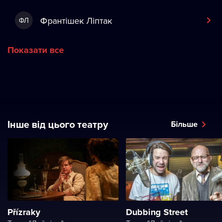
Франтішек Ліптак
ФЛ
Показати все
Інше від цього театру
Більше
Přízraky
Dubbing Street