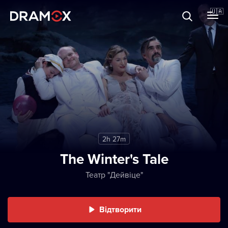
Прo Dramox
🇺🇦
Cертифікати
Зареєструватися
2h 27m
The Winter's Tale
Театр "Дейвіце"
Відтворити