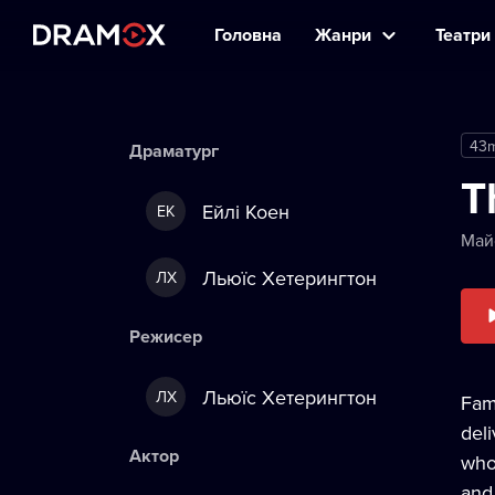
Головна
Жанри
Театри 
43
Драматург
T
Ейлі Коен
ЕК
Май
Льюїс Хетерингтон
ЛХ
Режисер
Льюїс Хетерингтон
ЛХ
Fam
deli
Актор
who 
and 