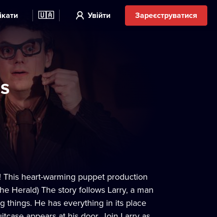
ікати
🇺🇦
Увійти
Зареєструватися
es
e! This heart-warming puppet production
(The Herald) The story follows Larry, a man
g things. He has everything in its place
suitcase appears at his door. Join Larry as