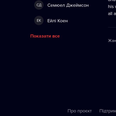
Семюел Джеймсон
СД
his 
all 
Ейлі Коен
ЕК
Показати все
Жан
Про проєкт
Підтрим