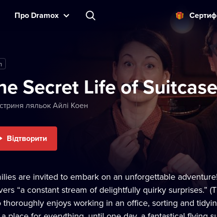
Прo Dramox
Cертиф
m
he Secret Life of Suitcas
стриня ляльок Айлі Коен
Відтворити
ilies are invited to embark on an unforgettable adventur
vers “a constant stream of delightfully quirky surprises.” 
thoroughly enjoys working in an office, sorting and tidyin
a place for everything, until one day, a fantastical flying 