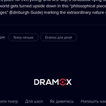
world gets turned upside down in this “philosophical piece
ages” (Edinburgh Guide) marking the extraordinary nature o
ри
:
Театр ляльок
Dramox для дітей
ати театр
Для шкіл
Як дивитись
Напишіть на