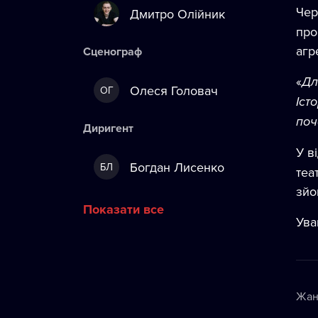
Чер
Дмитро Олійник
про
агр
Сценограф
«
Дл
Олеся Головач
ОГ
Іст
поч
Диригент
У в
Богдан Лисенко
БЛ
теа
зйо
Показати все
Ува
Жан