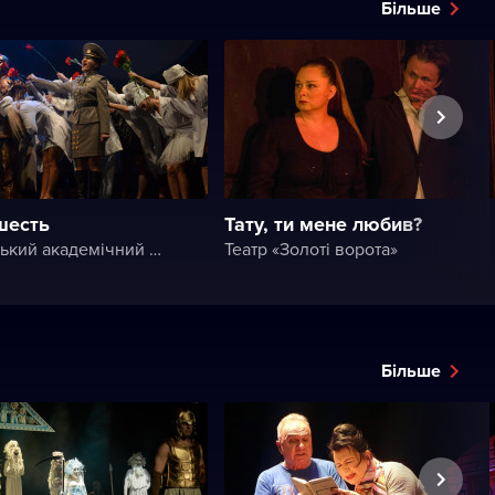
Більше
шесть
Тату, ти мене любив?
Чернівецький академічний обласний український музично-драматичний театр ім. Ольги Кобилянської
Театр «Золоті ворота»
Більше