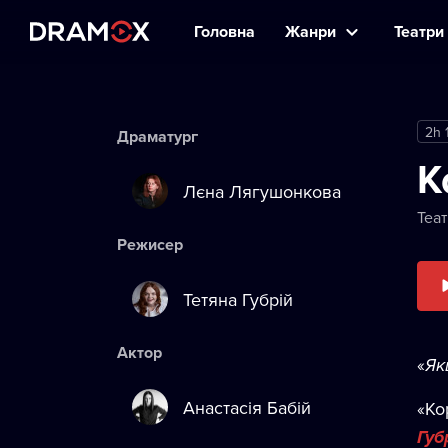
Головна
Жанри
Театри 
2h 
Драматург
К
Лєна Лягушонкова
Теат
Режисер
Тетяна Губрій
Актор
«
Як
Анастасія Бабій
«Ко
Губ