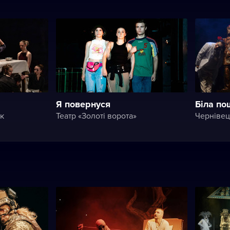
Я повернуся
Біла по
к
Театр «Золоті ворота»