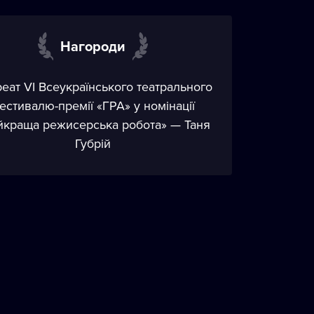
Нагороди
еат VI Всеукраїнського театрального
естивалю-премії «ГРА» у номінації
йкраща режисерська робота» — Таня
Губрій