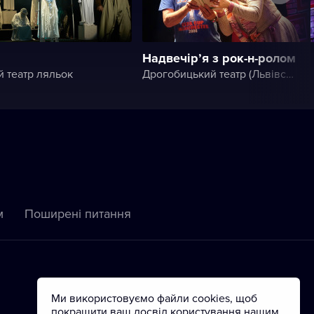
Надвечір’я з рок-н-ролом
й театр ляльок
Дрогобицький театр (Львівський академічний обласний музично-драматичний театр імені Юрія Дрогобича)
м
Пoширені питання
Ми використовуємо файли cookies, щоб
покращити ваш досвід користування нашим