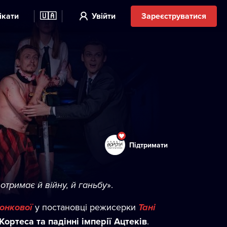
ікати
🇺🇦
Увійти
Зареєструватися
Підтримати
отримає й війну, й ганьбу
».
онкової
у постановці режисерки
Тані
ортеса та падінні імперії Ацтеків
.