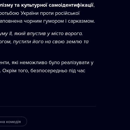
лізму та культурної самоідентифікації
,
отьбою України проти російської
 наповнена чорним гумором і сарказмом.
у II, який впустив у місто ворога.
рогом, пустити його на свою землю та
енти, які неможливо було реалізувати у
. Окрім того, безпосередньо під час
на комедія