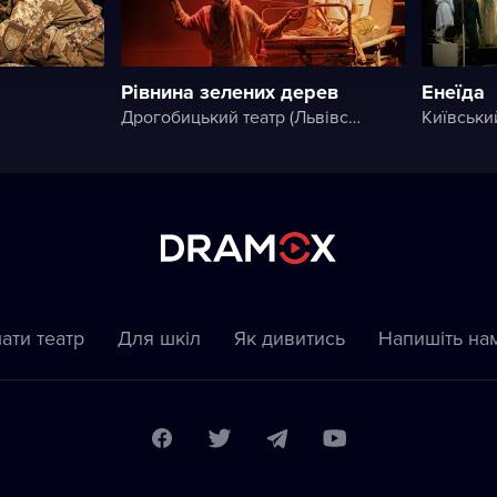
Рівнина зелених дерев
Енеїда
Дрогобицький театр (Львівський академічний обласний музично-драматичний театр імені Юрія Дрогобича)
Київськи
ати театр
Для шкіл
Як дивитись
Напишіть на