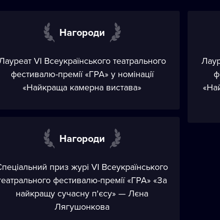
Нагороди
Лауреат VI Всеукраїнського театрального
Лаур
фестивалю-премії «ГРА» у номінації
ф
«Найкраща камерна вистава»
«На
Нагороди
Спеціальний приз журі VI Всеукраїнського
театрального фестивалю-премії «ГРА» «За
найкращу сучасну п'єсу» — Лєна
Лягушонкова