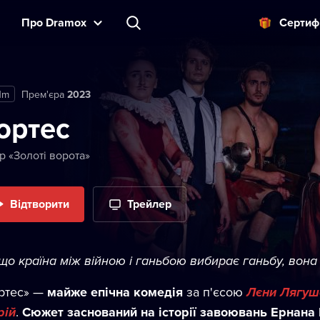
Прo Dramox
Cертиф
1m
Прем'єра
2023
ортес
р «Золоті ворота»
Відтворити
Трейлер
що країна між війною і ганьбою вибирає ганьбу, вона 
ртес» —
майже епічна комедія
за п'єсою
Лєни Лягуш
рій
.
Сюжет заснований на історії завоювань Ернана К