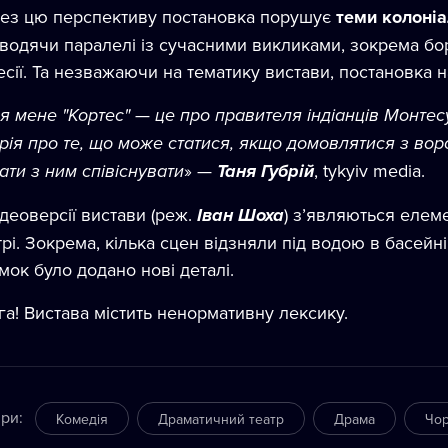
ез цю перспективу постановка порушує
теми колоніа
водячи паралелі із сучасними викликами, зокрема бор
есії. Та незважаючи на тематику вистави, постановка
я мене "Кортес" — це про правителя індіанців Монтесум
орія про те, що може статися, якщо домовлятися з во
ати з ним співіснувати
» —
Таня Губрій
, tykyiv media.
ідеоверсії вистави (реж.
Іван Шоха
) з’являються елем
трі. Зокрема, кілька сцен відзняли під водою в басейні
мок було додано нові деталі.
га! Вистава містить ненормативну лексику.
ри
:
Комедія
Драматичний театр
Драма
Чор