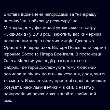
Вистава відзначена нагородами за “найкращу
виставу” та “найкращу режисуру” на
Міжнародному фестивалі українського театру
«Схід-Захід» у 2018 році, захопить вас химерним
поєднанням творів відомих митців Джорджа
Орвелла, Річарда Баха, Віктора Пєлєвіна та картин
Ієроніма Босха та Пітера Брейгеля. В постановці
Олега Мельничука події розгортаються на
фабриці, де герої досліджують тему людських
помилок та вічних понять, як кохання, доля, життя
та смерть. В маленькому просторі герої починають
розуміти, наскільки великим є світ, а навіть у
найпростіших речах можна знайти глибинний
зміст.