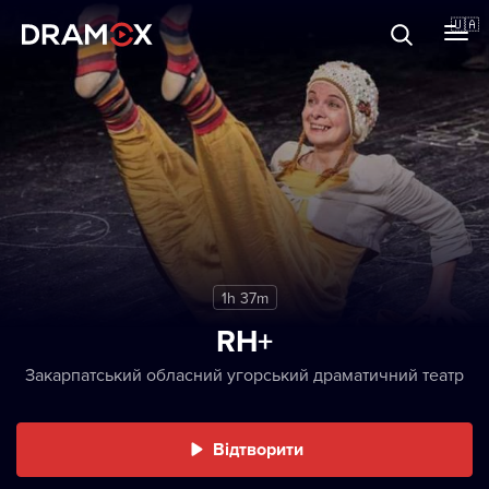
Прo Dramox
🇺🇦
Cертифікати
Зареєструватися
1h 37m
RH+
Закарпатський обласний угорський драматичний театр
Відтворити