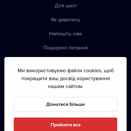
Для шкіл
Як дивитись
Напишіть нам
Пoширені питання
Ми використовуємо файли cookies, щоб
покращити ваш досвід користування
нашим сайтом.
Положення й умови
•
Конфіденційність
•
Автoрські права
Дізнатися більше
З жовтня 2024 Dramox s.r.o є частиною Livesport
Foundation.
Прийняти все