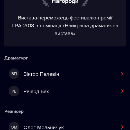
Нагороди
Вистава-переможець фестивалю-премії
ГРА-2018 в номінації «Найкраща драматична
вистава»
Драматург
Віктор Пелевін
ВП
Річард Бах
РБ
Режисер
Олег Мельничук
ОМ