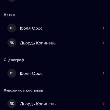
Актор
Іболя Орос
ІО
Дьордь Копинець
ДК
Сценограф
Іболя Орос
ІО
Художник з костюмів
Дьордь Копинець
ДК