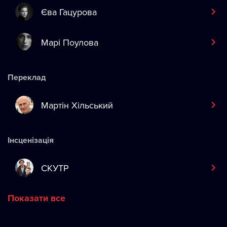
Єва Гацурова
Марі Поулова
Переклад
Мартін Хільський
Інсценізація
СКУТР
Показати все