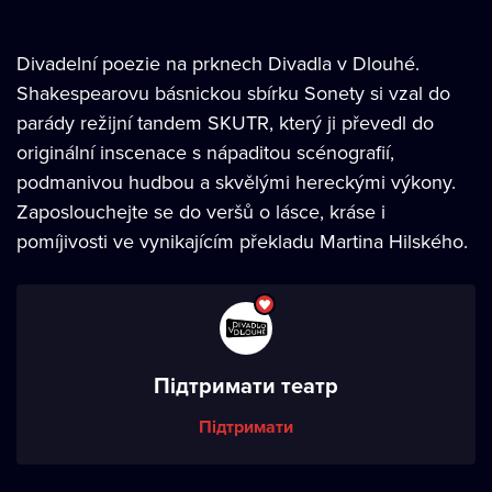
Divadelní poezie na prknech Divadla v Dlouhé.
Shakespearovu básnickou sbírku Sonety si vzal do
parády režijní tandem SKUTR, který ji převedl do
originální inscenace s nápaditou scénografií,
podmanivou hudbou a skvělými hereckými výkony.
Zaposlouchejte se do veršů o lásce, kráse i
pomíjivosti ve vynikajícím překladu Martina Hilského.
Підтримати театр
Підтримати