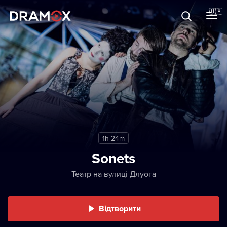
Прo Dramox
🇺🇦
Cертифікати
Зареєструватися
1h 24m
Sonets
Театр на вулиці Длуога
Відтворити