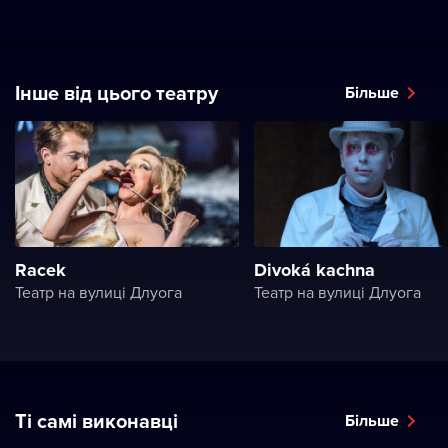
Інше від цього театру
Більше
Racek
Divoká kachna
Театр на вулиці Длуога
Театр на вулиці Длуога
Ті самі виконавці
Більше