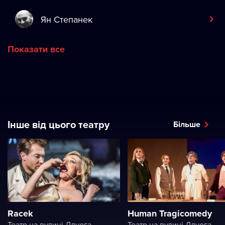
Ян Степанек
Показати все
Інше від цього театру
Більше
Racek
Human Tragicomedy
Театр на вулиці Длуога
Театр на вулиці Длуога