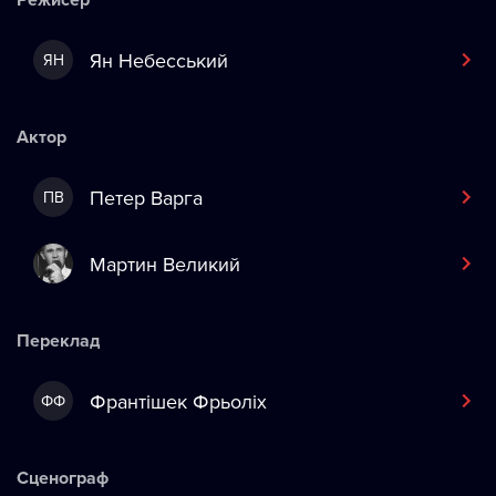
Ян Небесський
ЯН
Актор
Петер Варга
ПВ
Мартин Великий
Переклад
Франтішек Фрьоліх
ФФ
Сценограф