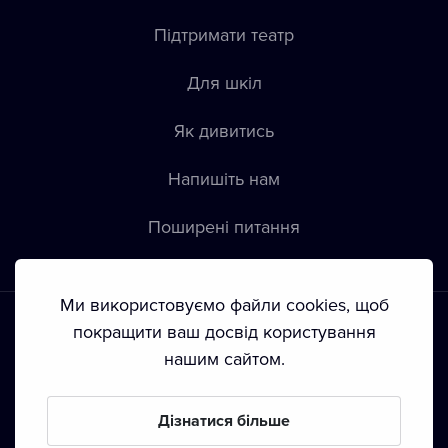
Підтримати театр
Для шкіл
Як дивитись
Напишіть нам
Пoширені питання
Ми використовуємо файли cookies, щоб
покращити ваш досвід користування
нашим сайтом.
Положення й умови
•
Конфіденційність
•
Автoрські права
Дізнатися більше