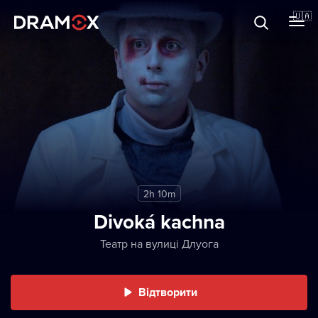
Прo Dramox
🇺🇦
Cертифікати
Зареєструватися
2h 10m
Divoká kachna
Театр на вулиці Длуога
Відтворити