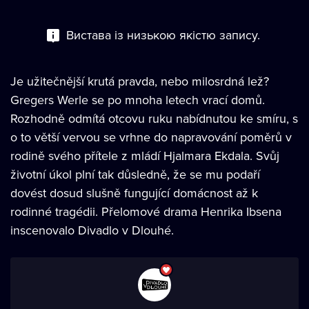
Вистава із низькою якiстю запису.
Je užitečnější krutá pravda, nebo milosrdná lež?
Gregers Werle se po mnoha letech vrací domů.
Rozhodně odmítá otcovu ruku nabídnutou ke smíru, s
o to větší vervou se vrhne do napravování poměrů v
rodině svého přítele z mládí Hjalmara Ekdala. Svůj
životní úkol plní tak důsledně, že se mu podaří
dovést dosud slušně fungující domácnost až k
rodinné tragédii. Přelomové drama Henrika Ibsena
inscenovalo Divadlo v Dlouhé.