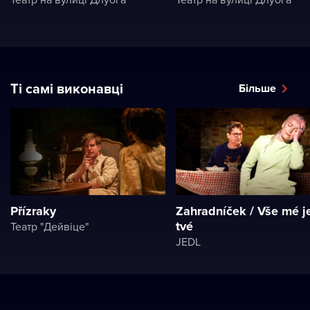
Ті самі виконавці
Більше
Přízraky
Zahradníček / Vše mé j
tvé
Театр "Дейвіце"
JEDL