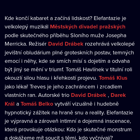
Kde končí kabaret a začíná lidskost? Elefantazie je
velkolepý muzikál
Městských divadel pražských
podle skutečného příběhu Sloního muže Josepha
Merricka. Režisér
David Drábek
rozehrává velkolepé
jevištní obludárium plné groteskních postav, temných
emocí i něhy, kde se smích mísí s dojetím a odvaha
být jiný se mění v triumf. Tomáš Havlínek v titulní roli
okouzlí silou hlasu i křehkostí projevu.
Tomáš Klus
jako lékař Treves je jeho zachráncem i zrcadlem
vlastních ran. Autorské trio
David Drábek
,
Darek
Král
a
Tomáš Belko
vytváří vizuálně i hudebně
hypnotický zážitek na hraně snu a reality. Elefantazie
je výpravná a zároveň intimní a dojemná inscenace,
která provokuje otázkou: Kdo je skutečné monstrum
a dokážeme mít soucit s těmi, kdo vyčnívají?