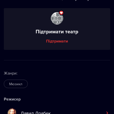
Підтримати театр
Підтримати
Жанри
:
Мюзикл
Режисер
Давид Драбек