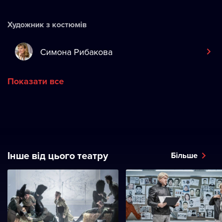
Художник з костюмів
Симона Рибакова
Показати все
Інше від цього театру
Більше