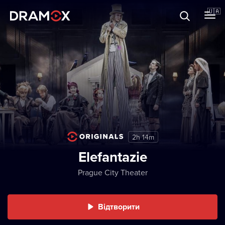
Прo Dramox
🇺🇦
Cертифікати
Зареєструватися
2h 14m
Elefantazie
Prague City Theater
Відтворити