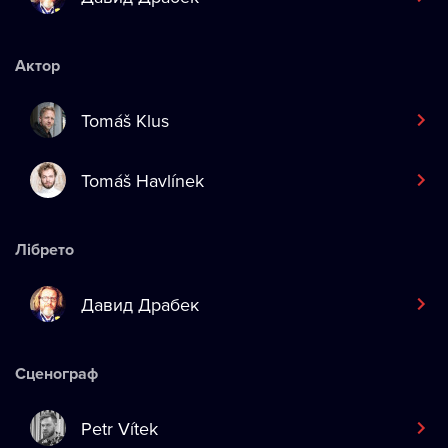
Актор
Tomáš Klus
Tomáš Havlínek
Лібрето
Давид Драбек
Сценограф
Petr Vítek