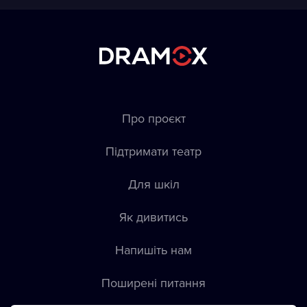
Про проєкт
Підтримати театр
Для шкіл
Як дивитись
Напишіть нам
Пoширені питання