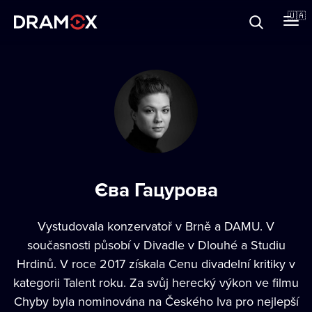
Прo Dramox
🇺🇦
Cертифікати
Зареєструватися
Єва Гацурова
Vystudovala konzervatoř v Brně a DAMU. V
současnosti působí v Divadle v Dlouhé a Studiu
Hrdinů. V roce 2017 získala Cenu divadelní kritiky v
kategorii Talent roku. Za svůj herecký výkon ve filmu
Chyby byla nominována na Českého lva pro nejlepší