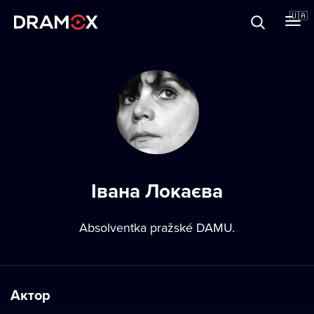
Прo Dramox
🇺🇦
Cертифікати
Зареєструватися
Івана Локаєва
Absolventka pražské DAMU.
Актор