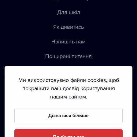
Для шкіл
Як дивитись
Напишіть нам
Пoширені питання
Ми використовуємо файли cookies, щоб
покращити ваш досвід користування
нашим сайтом.
Положення й умови
•
Конфіденційність
•
Автoрські права
Дізнатися більше
З жовтня 2024 Dramox s.r.o є частиною Livesport
Foundation.
Прийняти все