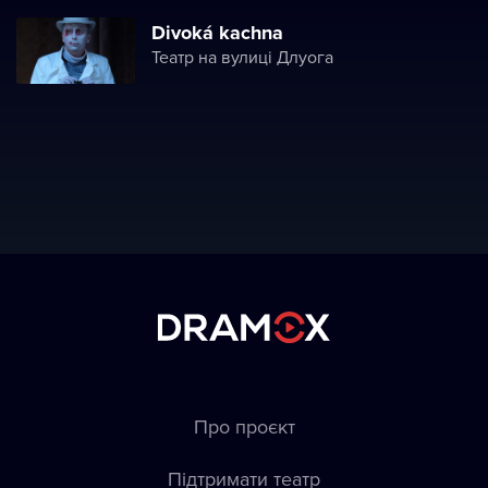
Divoká kachna
Театр на вулиці Длуога
Про проєкт
Підтримати театр