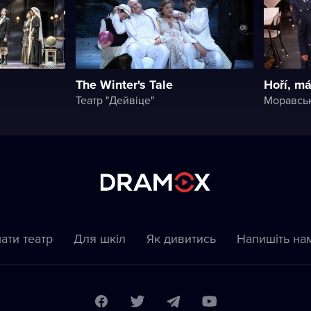
The Winter's Tale
Hoří, m
Театр "Дейвіце"
ати театр
Для шкіл
Як дивитись
Напишіть на