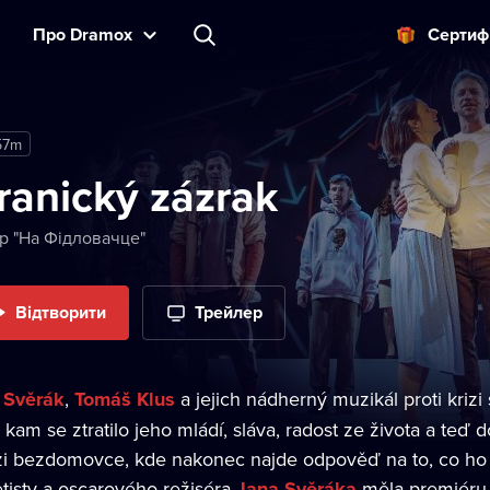
Прo Dramox
Cертиф
57m
ranický zázrak
тр "На Фідловачце"
Відтворити
Трейлер
 Svěrák
,
Tomáš Klus
a jejich nádherný muzikál proti krizi
, kam se ztratilo jeho mládí, sláva, radost ze života a teď
i bezdomovce, kde nakonec najde odpověď na to, co ho v ž
etisty a oscarového režiséra
Jana Svěráka
měla premiéru 