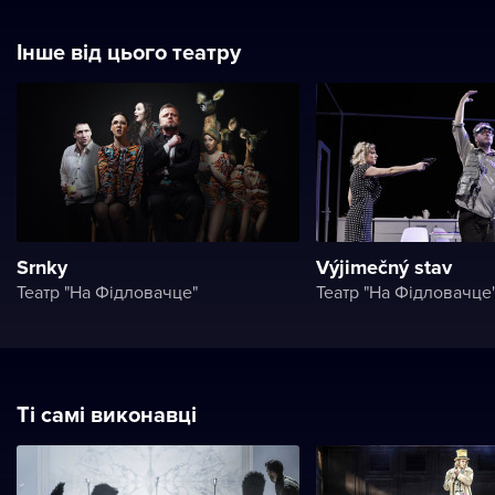
Інше від цього театру
Srnky
Výjimečný stav
Театр "На Фідловачце"
Театр "На Фідловачце
Ті самі виконавці