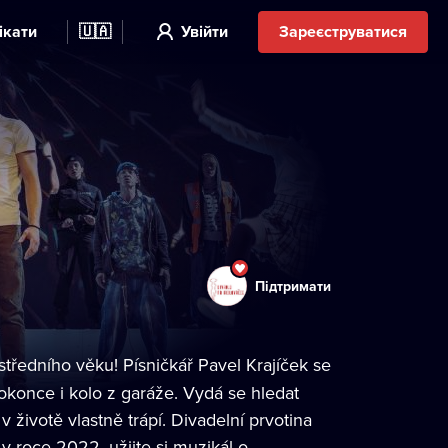
ікати
🇺🇦
Увійти
Зареєструватися
Підтримати
 středního věku! Písničkář Pavel Krajíček se
 dokonce i kolo z garáže. Vydá se hledat
ivotě vlastně trápí. Divadelní prvotina
v roce 2022, užijte si muzikál o