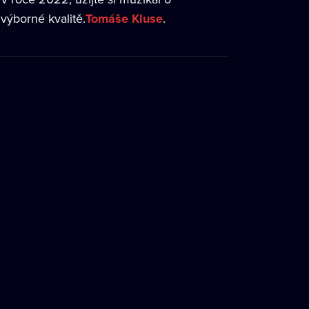
ýborné kvalitě.
Tomáše Kluse
.