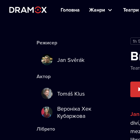
Головна
Жанри
Театри 
1h 
Режисер
B
Jan Svěrák
Теа
Актор
Tomáš Klus
Вероніка Хек
Jan
Кубаржова
diví
Лібрето
mez
libr