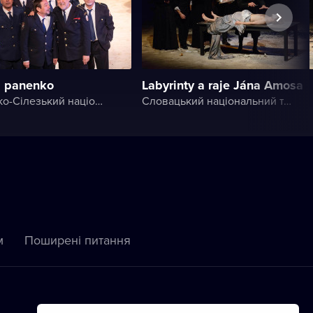
á panenko
Labyrinty a raje Jána Amosa
Моравсько-Сілезький національний театр
Словацький національний театр
м
Пoширені питання