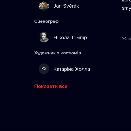
Jan Svěrák
smy
Сценограф
Нікола Темпір
Жан
Художник з костюмів
Катаріна Холла
КХ
Показати все