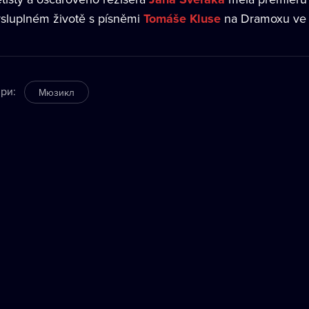
sluplném životě s písněmi
Tomáše Kluse
na Dramoxu ve v
ри
:
Мюзикл