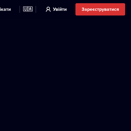
ікати
🇺🇦
Увійти
Зареєструватися