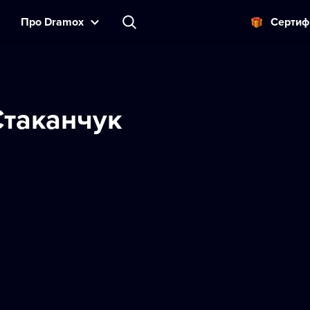
Прo Dramox
Cертиф
Стаканчук