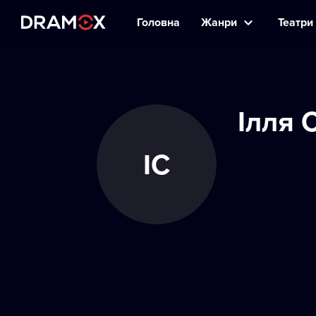
Головна
Жанри
Театри 
Ілля 
ІС