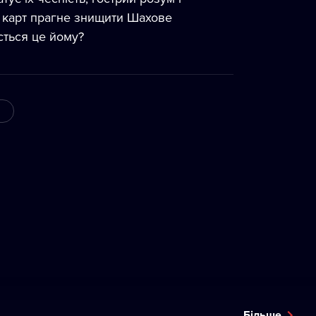
ди карт прагне знищити Шахове
асться це йому?
Більше