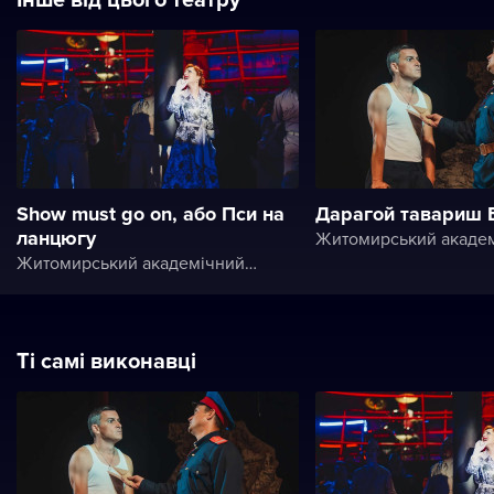
Show must go on, або Пси на
Дарагой тавариш Б
ланцюгу
Житомирський академічний український музично-драматичний театр ім. І. Кочерги
Ті самі виконавці