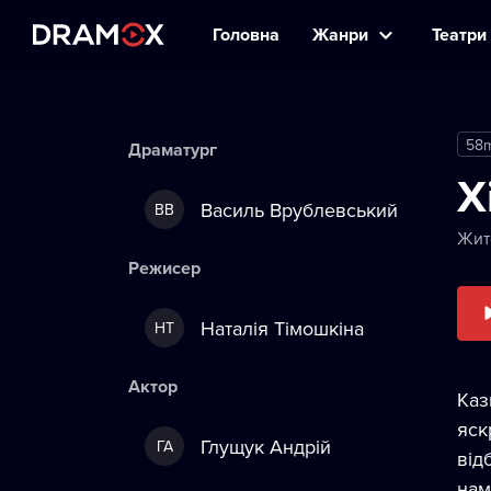
Головна
Жанри
Театри 
58
Драматург
Х
Василь Врублевський
ВВ
Жит
Режисер
Наталія Тімошкіна
НТ
Актор
Каз
яск
Глущук Андрій
ГА
від
нам