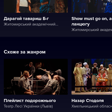
Дарагой тавариш Б-г
Show must go on, а
ланцюгу
Житомирський академічний український музично-драматичний театр ім. І. Кочерги
Схоже за жанром
Плейлист подорожнього
Назар Стодоля
Театр Лесі Українки (Львів)