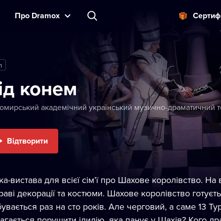
Прo Dramox
Cертиф
m
ід конем
омирський академічний український музично-драматичний теа
Відтворити
ка-вистава для всієї сімʼї про Шахове королівство. На 
раві декорації та костюми. Шахове королівство готуєт
бувається раз на сто років. Але черговий, а саме 13 Ту
агається порушити ідилію, яка панує у Шахів? Кого драт