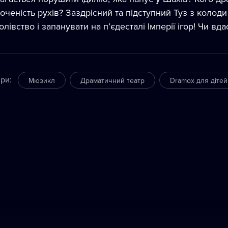
точеність рухів? Заздрісний та підступний Туз з коло
олівство і запанувати на п’єдесталі Імперії ігор! Чи вд
ри
:
Мюзикл
Драматичний театр
Dramox для дітей