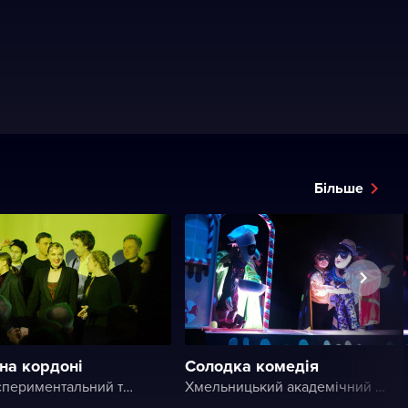
Більше
на кордоні
Солодка комедія
НАШі Експериментальний театральний клуб
Хмельницький академічний обласний театр ляльок «Дивень»