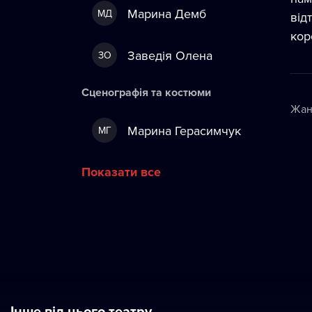
Марина Демб
МД
від
кор
Заведія Олена
ЗО
Сценографія та костюми
Жан
Марина Герасимчук
МГ
Показати все
Інше від цього театру