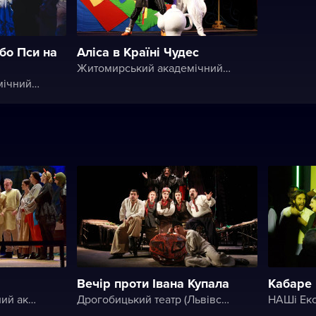
бо Пси на
Аліса в Країні Чудес
Житомирський академічний український музично-драматичний театр ім. І. Кочерги
Житомирський академічний український музично-драматичний театр ім. І. Кочерги
Вечір проти Івана Купала
Кабаре 
Хмельницький обласний академічний музично-драматичний театр ім. М. Старицького
Дрогобицький театр (Львівський академічний обласний музично-драматичний театр імені Юрія Дрогобича)