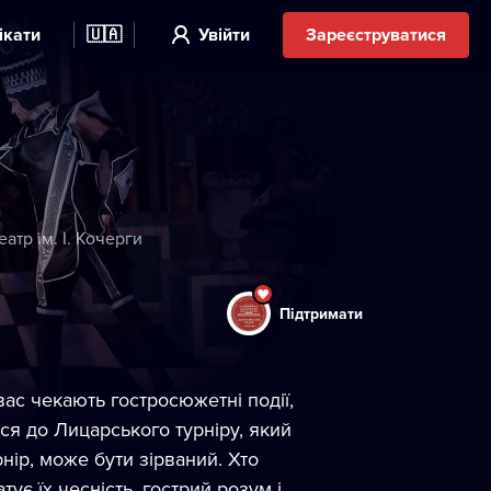
ікати
🇺🇦
Увійти
Зареєструватися
тр ім. І. Кочерги
Підтримати
вас чекають гостросюжетні події,
ься до Лицарського турніру, який
рнір, може бути зірваний. Хто
ує їх чесність, гострий розум і