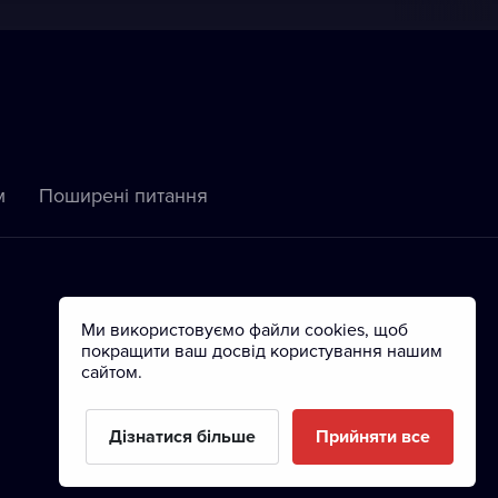
м
Пoширені питання
Ми використовуємо файли cookies, щоб
покращити ваш досвід користування нашим
сайтом.
Дізнатися більше
Прийняти все