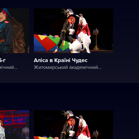
-г
Аліса в Країні Чудес
Житомирський академічний український музично-драматичний театр ім. І. Кочерги
Житомирський академічний український музично-драматичний театр ім. І. Кочерги