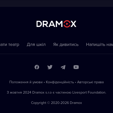
ати театр
Для шкіл
Як дивитись
Напишіть на
Положення й умови
•
Конфіденційність
•
Автoрські права
З жовтня 2024 Dramox s.r.o є частиною Livesport Foundation.
Copyright © 2020-
2026
Dramox