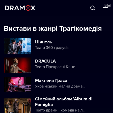
Прo Dramox
🇺🇦
Cертифікати
Вистави в жанрі Трагікомедія
Шинель
Театр 360 градусів
Зареєструватися
DRACULA
Театр Прекрасні Квіти
Маклена Граса
Український малий драматичний театр
Сімейний альбом/Album di
Famiglia
Театр драми і комедії на лівому березі Дніпра