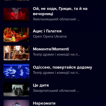
Ой, не ходи, Грицю, та й на
вечорниці
Хмельницький обласний академічний музично-драматичний театр ім. М. Старицького
Ацис і Галатея
Open Opera Ukraine
Моменти/Momenti
Театр драми і комедії на лівому березі Дніпра
Одіссею, повертайся додому
Театр драми і комедії на лівому березі Дніпра
Це дитя
Закарпатський обласний угорський драматичний театр
Наркомати