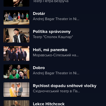
Театр Петра Безруча
Drotár
Andrej Bagar Theater in Nitra
Politika správcovny
Театр "Сполек Кашпар"
Hoří, má panenko
Моравсько-Сілезький національний театр
Dobro
Andrej Bagar Theater in Nitra
Rychlost dopadu sněhové vločky
Східночеський театр в Пардубице
Lekce Hitchcock