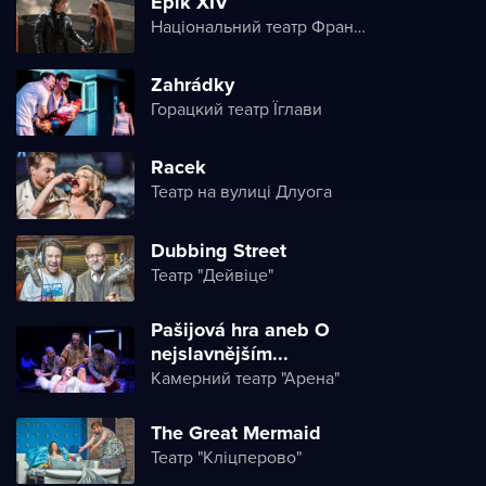
Ерік XIV
Національний театр Франка
Zahrádky
Горацкий театр Їглави
Racek
Театр на вулиці Длуога
Dubbing Street
Театр "Дейвіце"
Pašijová hra aneb O
nejslavnějším...
Камерний театр "Арена"
The Great Mermaid
Театр "Кліцперово"