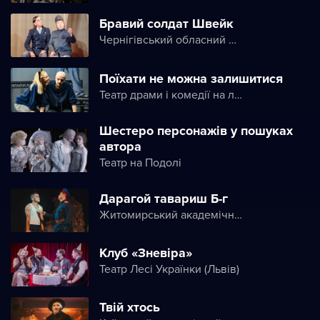
Бравий солдат Швейк
Чернігівський обласний молодіжний театр
Поїхати не можна залишитися
Театр драми і комедії на лівому березі Дніпра
Шестеро персонажів у пошуках
автора
Театр на Подолі
Дарагой тавариш Б-г
Житомирський академічний український музично-драматичний театр ім. І. Кочерги
Клуб «Зневіра»
Театр Лесі Українки (Львів)
Твій хтось