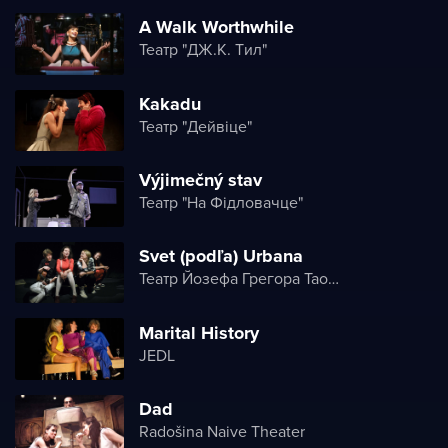
A Walk Worthwhile
Театр "ДЖ.K. Tил"
Kakadu
Театр "Дейвіце"
Výjimečný stav
Театр "На Фідловачце"
Svet (podľa) Urbana
Театр Йозефа Грегора Таовського
Marital History
JEDL
Dad
Radošina Naive Theater