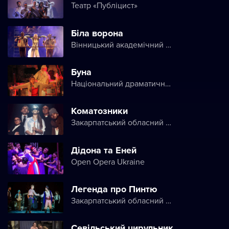
Театр «Публіцист»
Біла ворона
Вінницький академічний театр ім. М. К. Садовського
Буна
Національний драматичний театр імені Марії Заньковецької
Коматозники
Закарпатський обласний театр драми та комедії
Дідона та Еней
Open Opera Ukraine
Легенда про Пинтю
Закарпатський обласний театр драми та комедії
Севільський цирульник