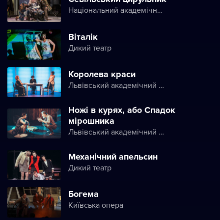
Національний академічний театр опери та балету України ім. Т. Г. Шевченка
Віталік
Дикий театр
Королева краси
Львівський академічний театр ім. Леся Курбаса
Ножі в курях, або Спадок
мірошника
Львівський академічний театр ім. Леся Курбаса
Механічний апельсин
Дикий театр
Богема
Київська опера