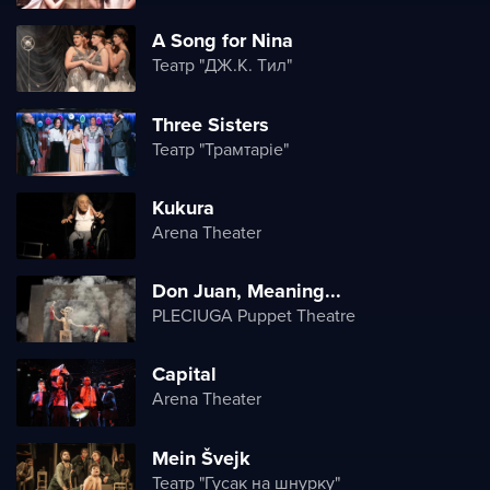
A Song for Nina
Театр "ДЖ.K. Tил"
Three Sisters
Театр "Трамтаріе"
Kukura
Arena Theater
Don Juan, Meaning...
PLECIUGA Puppet Theatre
Capital
Arena Theater
Mein Švejk
Театр "Гусак на шнурку"