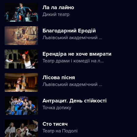
Ла ла лайно
Дикий театр
Благодарний Еродій
Львівський академічний театр ім. Леся Курбаса
Ерендіра не хоче вмирати
Театр драми і комедії на лівому березі Дніпра
Лісова пісня
Львівський академічний театр ім. Леся Курбаса
Антрацит. День стійкості
Точка дотику
Сто тисяч
Театр на Подолі