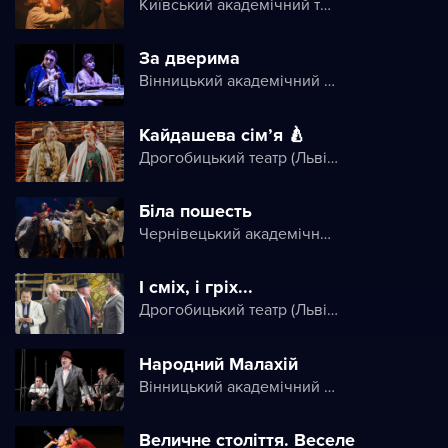
Київський академічний театр на Печерську
За дверима
Вінницький академічний театр ім. М. К. Садовського
Кайдашева сім’я 🍐
Дрогобицький театр (Львівський академічний обласний музично-драматичний театр імені Юрія Дрогобича)
Біла пошесть
Чернівецький академічний обласний український музично-драматичний театр ім. Ольги Кобилянської
І сміх, і гріх...
Дрогобицький театр (Львівський академічний обласний музично-драматичний театр імені Юрія Дрогобича)
Народний Малахій
Вінницький академічний театр ім. М. К. Садовського
Величне століття. Веселе