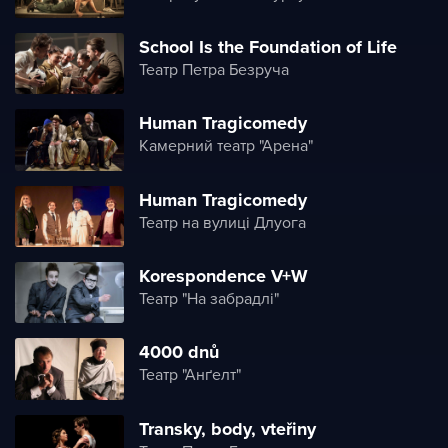
School Is the Foundation of Life
Театр Петра Безруча
Human Tragicomedy
Камерний театр "Арена"
Human Tragicomedy
Театр на вулиці Длуога
Korespondence V+W
Театр "На забрадлі"
4000 dnů
Театр "Анґелт"
Transky, body, vteřiny