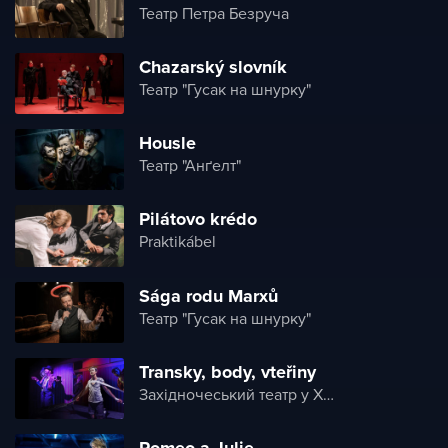
Театр Петра Безруча
Chazarský slovník
Театр "Гусак на шнурку"
Housle
Театр "Анґелт"
Pilátovo krédo
Praktikábel
Sága rodu Marxů
Театр "Гусак на шнурку"
Transky, body, vteřiny
Західночеський театр у Хебі