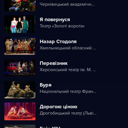
Чернівецький академічний обласний український музично-драматичний театр ім. Ольги Кобилянської
Я повернуся
Театр «Золоті ворота»
Назар Стодоля
Хмельницький обласний академічний музично-драматичний театр ім. М. Старицького
Перевізник
Херсонський театр ім. М. Куліша
Буря
Національний театр Франка
Дорогою ціною
Дрогобицький театр (Львівський академічний обласний музично-драматичний театр імені Юрія Дрогобича)