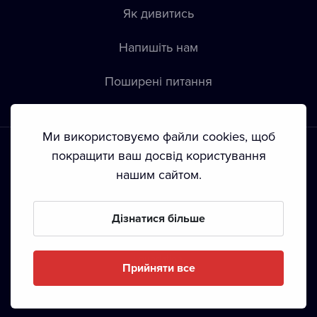
Як дивитись
Напишіть нам
Пoширені питання
Ми використовуємо файли cookies, щоб
покращити ваш досвід користування
нашим сайтом.
Положення й умови
•
Конфіденційність
•
Автoрські права
Дізнатися більше
З жовтня 2024 Dramox s.r.o є частиною Livesport
Foundation.
Прийняти все
Copyright © 2020-
2026
Dramox