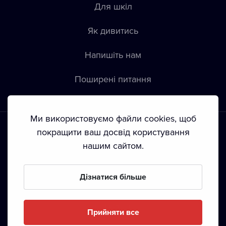
Для шкіл
Як дивитись
Напишіть нам
Пoширені питання
Ми використовуємо файли cookies, щоб
покращити ваш досвід користування
нашим сайтом.
Положення й умови
•
Конфіденційність
•
Автoрські права
Дізнатися більше
З жовтня 2024 Dramox s.r.o є частиною Livesport
Foundation.
Прийняти все