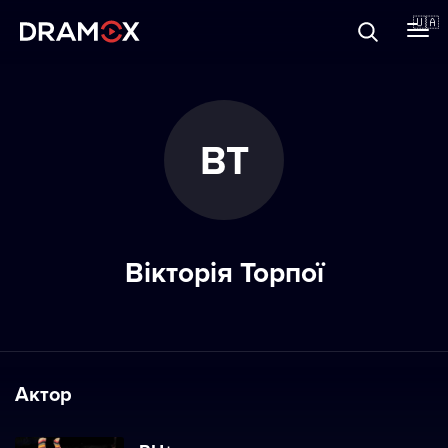
Прo Dramox
🇺🇦
Cертифікати
ВТ
Зареєструватися
Вікторія Торпої
Актор