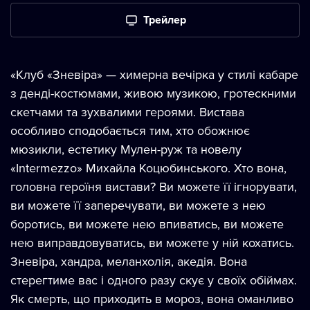
Трейлер
«Клуб «Зневіра» — химерна вечірка у стилі кабаре
з денді-костюмами, живою музикою, гротескними
скетчами та зухвалими героями. Вистава
особливо сподобається тим, хто обожнює
мюзикли, естетику Мулен-руж та новелу
«Intermezzo» Михайла Коцюбинського. Хто вона,
головна героїня вистави? Ви можете її ігнорувати,
ви можете її заперечувати, ви можете з нею
боротись, ви можете нею впиватись, ви можете
нею виправдовуватись, ви можете у ній кохатись.
Зневіра, хандра, меланхолія, акедія. Вона
стерегтиме вас і одного разу скує у своїх обіймах.
Як смерть, що приходить в мороз, вона оманливо