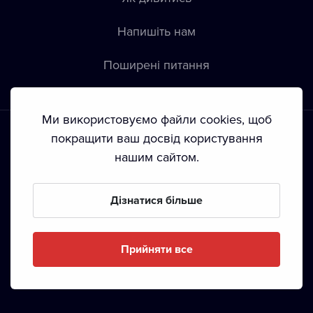
Напишіть нам
Пoширені питання
Ми використовуємо файли cookies, щоб
покращити ваш досвід користування
нашим сайтом.
Положення й умови
•
Конфіденційність
•
Автoрські права
Дізнатися більше
З жовтня 2024 Dramox s.r.o є частиною Livesport
Foundation.
Прийняти все
Copyright © 2020-
2026
Dramox