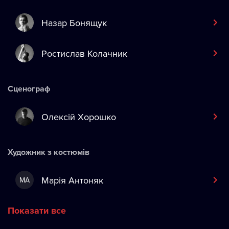
Назар Бонящук
Ростислав Колачник
Сценограф
Олексій Хорошко
Художник з костюмів
Марія Антоняк
МА
Показати все