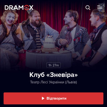
Прo Dramox
🇺🇦
Cертифікати
Зареєструватися
1h 27m
Клуб «Зневіра»
Театр Лесі Українки (Львів)
Відтворити