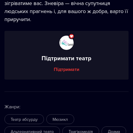
зігріватиме вас. Зневіра — вічна супутниця
людських прагнень і, для вашого ж добра, варто її
приручити.
Підтримати театр
Підтримати
Жанри
:
Театр абсурду
Мюзикл
Альтернативний театр
Трагікомедія
Драма