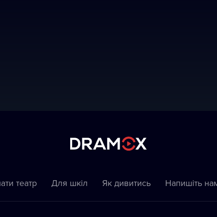
ати театр
Для шкіл
Як дивитись
Напишіть на