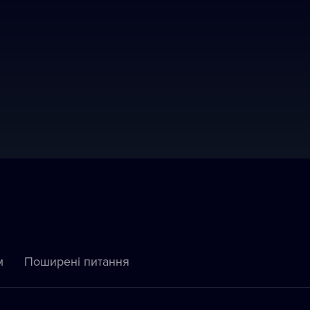
м
Пoширені питання