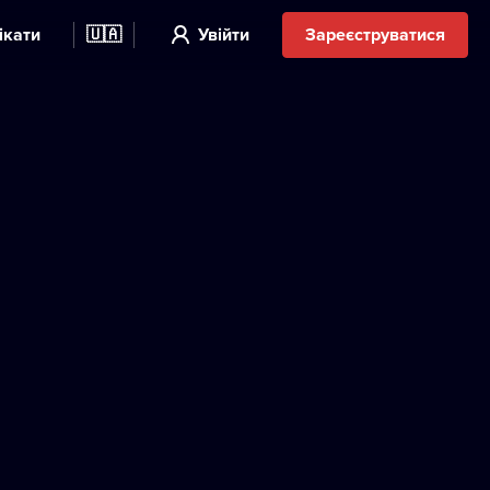
ікати
🇺🇦
Увійти
Зареєструватися