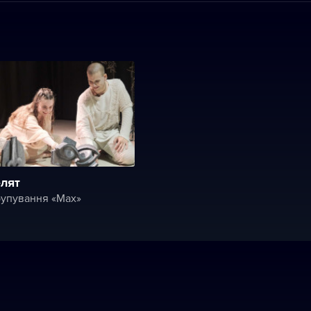
елят
рупування «Мах»