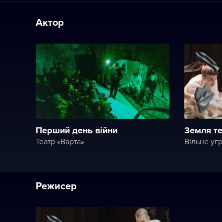
Актор
Перший день війни
Земля т
Театр «Варта»
Вільне уг
Режисер