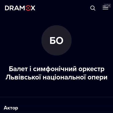
Прo Dramox
🇺🇦
Cертифікати
БО
Зареєструватися
Балет і симфонічний оркестр
Львівської національної опери
Актор