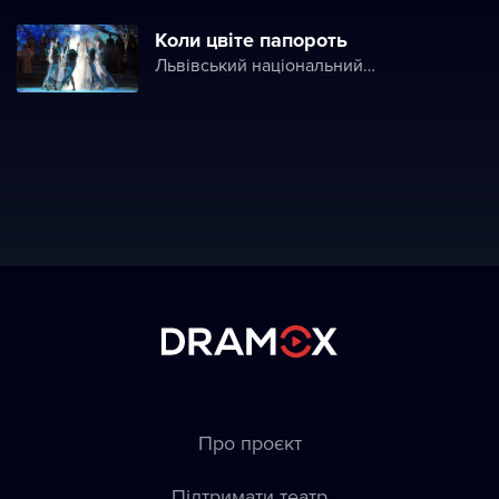
Коли цвіте папороть
Львівський національний академічний театр опери і балету ім. Соломії Крушельницької (Львівська національна опера)
Про проєкт
Підтримати театр