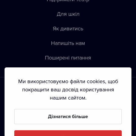
Для шкіл
Як дивитись
Напишіть нам
Пoширені питання
Ми використовуємо файли cookies, щоб
покращити ваш досвід користування
нашим сайтом.
Положення й умови
•
Конфіденційність
•
Автoрські права
Дізнатися більше
З жовтня 2024 Dramox s.r.o є частиною Livesport
Foundation.