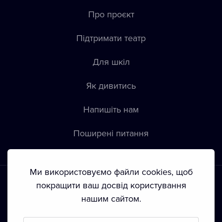
Про проєкт
Підтримати театр
Для шкіл
Як дивитись
Напишіть нам
Пoширені питання
Ми використовуємо файли cookies, щоб
покращити ваш досвід користування
нашим сайтом.
Положення й умови
•
Конфіденційність
•
Автoрські права