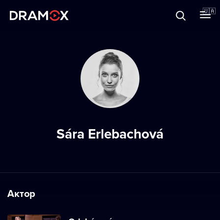
Прo Dramox
🇺🇦
Cертифікати
Зареєструватися
Sára Erlebachová
Актор