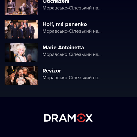
Odcházení
Моравсько-Сілезький національний театр
Hoří, má panenko
Моравсько-Сілезький національний театр
Marie Antoinetta
Моравсько-Сілезький національний театр
Revizor
Моравсько-Сілезький національний театр