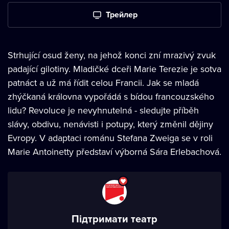
Трейлер
Strhující osud ženy, na jehož konci zní mrazivý zvuk
padající gilotiny. Mladičké dceři Marie Terezie je sotva
patnáct a už má řídit celou Francii. Jak se mladá
zhýčkaná královna vypořádá s bídou francouzského
lidu? Revoluce je nevyhnutelná - sledujte příběh
slávy, obdivu, nenávisti i potupy, který změnil dějiny
Evropy. V adaptaci románu Stefana Zweiga se v roli
Marie Antoinetty představí výborná Sára Erlebachová.
Підтримати театр