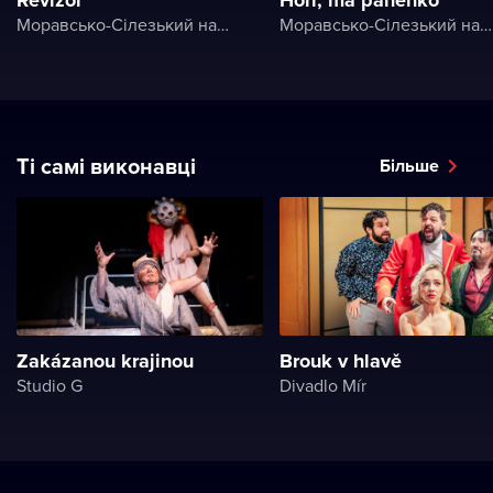
Revizor
Hoří, má panenko
Моравсько-Сілезький національний театр
Моравсько-Сілезький національний театр
Ті самі виконавці
Більше
Zakázanou krajinou
Brouk v hlavě
Studio G
Divadlo Mír