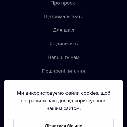
Про проєкт
Підтримати театр
Для шкіл
Як дивитись
Напишіть нам
Пoширені питання
Ми використовуємо файли cookies, щоб
покращити ваш досвід користування
нашим сайтом.
Положення й умови
•
Конфіденційність
•
Автoрські права
Дізнатися більше