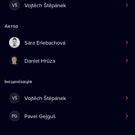
Vojtěch Štěpánek
VŠ
Актор
Sára Erlebachová
Daniel Hrůza
Інсценізація
Vojtěch Štěpánek
VŠ
Pavel Gejguš
PG