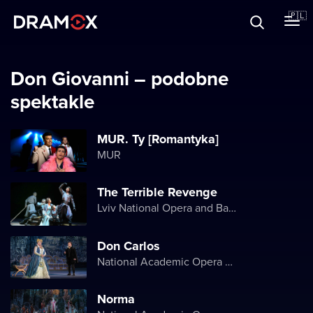
O Dramoxie
🇵🇱
Karty podarunkowe
Don Giovanni – podobne
spektakle
Zarejestruj się
MUR. Ty [Romantyka]
MUR
The Terrible Revenge
Lviv National Opera and Ballet
Don Carlos
National Academic Opera and Ballet Theater of Ukraine
Norma