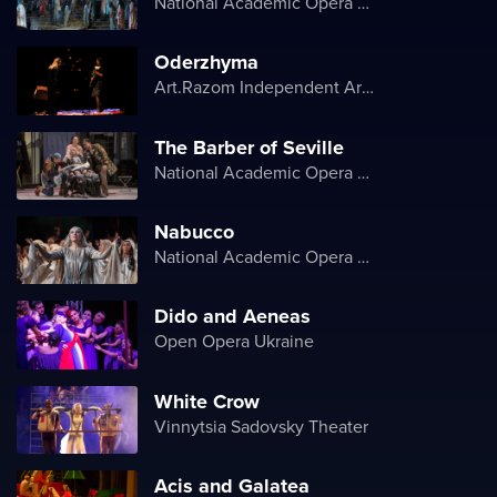
National Academic Opera and Ballet Theater of Ukraine
Oderzhyma
Art.Razom Independent Artistic Association
The Barber of Seville
National Academic Opera and Ballet Theater of Ukraine
Nabucco
National Academic Opera and Ballet Theater of Ukraine
Dido and Aeneas
Open Opera Ukraine
White Crow
Vinnytsia Sadovsky Theater
Acis and Galatea