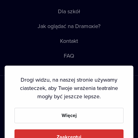
Dla szkół
Jak oglądać na Dramoxie?
Kontakt
FAQ
Drogi widzu, na naszej stronie używamy
ciasteczek, aby Twoje wrażenia teatralne
mogły być jeszcze lepsze.
Warunki korzystania
•
Polityka prywatności
•
Prawa autorskie
Więcej
Since September 2024, Dramox s.r.o. is owned by the
Livesport Foundation.
Zaakceptuj