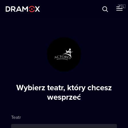
O Dramoxie
🇵🇱
Karty podarunkowe
Zarejestruj się
Wybierz teatr, który chcesz
wesprzeć
Teatr