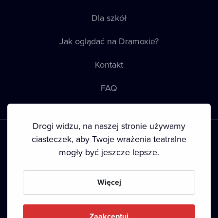
Dla szkół
Jak oglądać na Dramoxie?
Kontakt
FAQ
Drogi widzu, na naszej stronie używamy
ciasteczek, aby Twoje wrażenia teatralne
mogły być jeszcze lepsze.
Warunki korzystania
•
Polityka prywatności
•
Prawa autorskie
Więcej
Since September 2024, Dramox s.r.o. is owned by the
Livesport Foundation.
Zaakceptuj