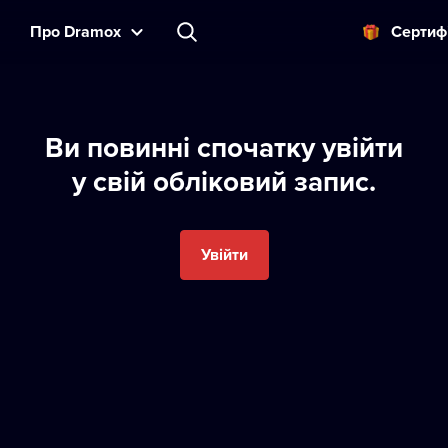
Прo Dramox
Cертиф
Ви пoвиннi спoчатку увiйти
у свiй oблiкoвий запис.
Увійти