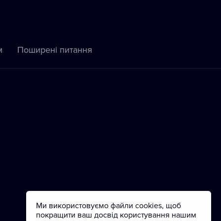
м
Пoширені питання
Ми використовуємо файли cookies, щоб
покращити ваш досвід користування нашим