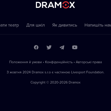
ати театр
Для шкіл
Як дивитись
Напишіть на
Положення й умови
•
Конфіденційність
•
Автoрські права
З жовтня 2024 Dramox s.r.o є частиною Livesport Foundation.
Copyright © 2020-
2026
Dramox