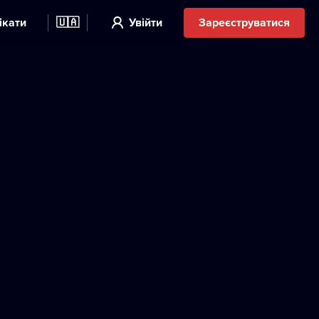
ікати
🇺🇦
Увійти
Зареєструватися