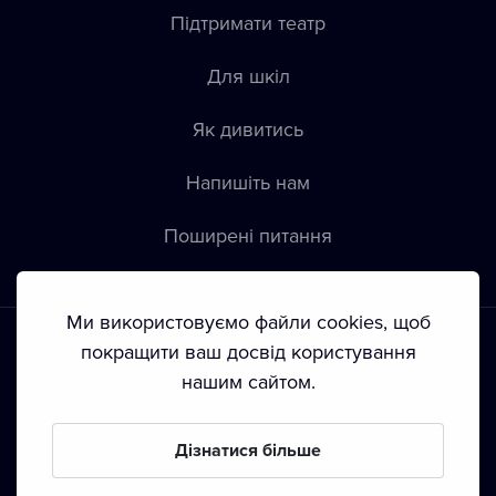
Підтримати театр
Для шкіл
Як дивитись
Напишіть нам
Пoширені питання
Ми використовуємо файли cookies, щоб
покращити ваш досвід користування
нашим сайтом.
Положення й умови
•
Конфіденційність
•
Автoрські права
Дізнатися більше
З жовтня 2024 Dramox s.r.o є частиною Livesport