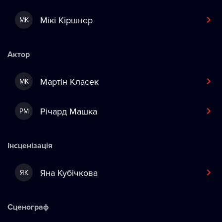
Мікі Кіршнер
МК
Актор
Мартін Класек
МК
Річард Машка
РМ
Інсценізація
Яна Кубічкова
ЯК
Сценограф