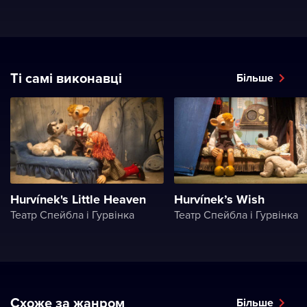
Ті самі виконавці
Більше
Hurvínek's Little Heaven
Hurvínek’s Wish
Театр Спейбла і Гурвінка
Театр Спейбла і Гурвінка
Схоже за жанром
Більше