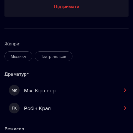
Підтримати
Жанри
:
Мюзикл
Театр ляльок
Драматург
Мікі Кіршнер
МК
Робін Крал
РК
Режисер