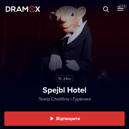
Прo Dramox
🇺🇦
Cертифікати
Зареєструватися
1h 24m
Spejbl Hotel
Театр Спейбла і Гурвінка
Відтворити