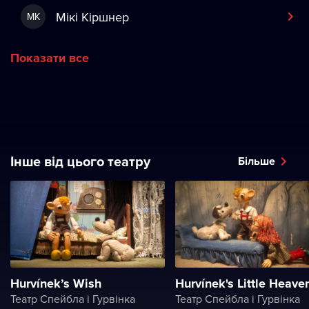
Мікі Кіршнер
МК
Показати все
Інше від цього театру
Більше
Hurvínek’s Wish
Hurvínek's Little Heave
Театр Спейбла і Гурвінка
Театр Спейбла і Гурвінка