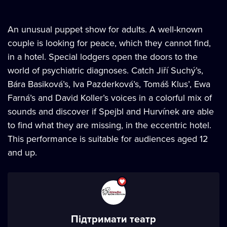
An unusual puppet show for adults. A well-known
couple is looking for peace, which they cannot find,
in a hotel. Special lodgers open the doors to the
world of psychiatric diagnoses. Catch Jiří Suchý’s,
Bára Basiková’s, Iva Pazderková’s, Tomáš Klus’, Ewa
Farná’s and David Koller’s voices in a colorful mix of
sounds and discover if Spejbl and Hurvínek are able
to find what they are missing, in the eccentric hotel.
This performance is suitable for audiences aged 12
and up.
Підтримати театр