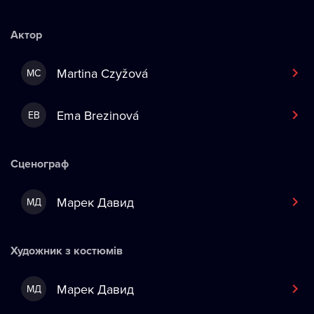
Актор
Martina Czyžová
MC
Ema Brezinová
EB
Сценограф
Марек Давид
МД
Художник з костюмів
Марек Давид
МД