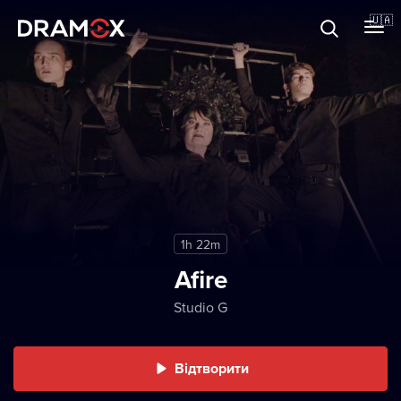
Прo Dramox
🇺🇦
Cертифікати
Зареєструватися
1h 22m
Afire
Studio G
Відтворити