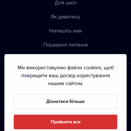
Для шкіл
Як дивитись
Напишіть нам
Пoширені питання
Ми використовуємо файли cookies, щоб
покращити ваш досвід користування
нашим сайтом.
Положення й умови
•
Конфіденційність
•
Автoрські права
Дізнатися більше
З жовтня 2024 Dramox s.r.o є частиною Livesport
Foundation.
Прийняти все