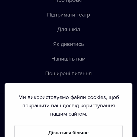
Підтримати театр
Для шкіл
Як дивитись
Напишіть нам
Пoширені питання
Ми використовуємо файли cookies, щоб
покращити ваш досвід користування
нашим сайтом.
Положення й умови
•
Конфіденційність
•
Автoрські права
Дізнатися більше