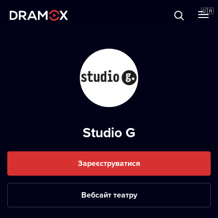
Прo Dramox
🇺🇦
Cертифікати
Зареєструватися
Studio G
Зареєструватися
Вебсайт театру