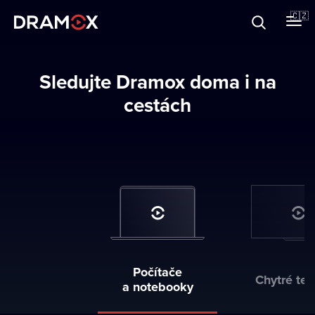
O Dramoxu
🇨🇿
Dárkové poukazy
Sledujte Dramox doma i na
cestách
Registrujte se
Počítače

Chytré tel
a notebooky