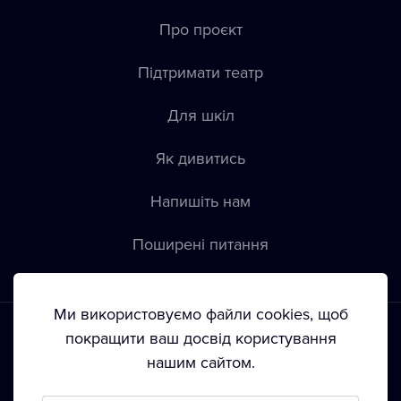
Про проєкт
Підтримати театр
Для шкіл
Як дивитись
Напишіть нам
Пoширені питання
Ми використовуємо файли cookies, щоб
покращити ваш досвід користування
нашим сайтом.