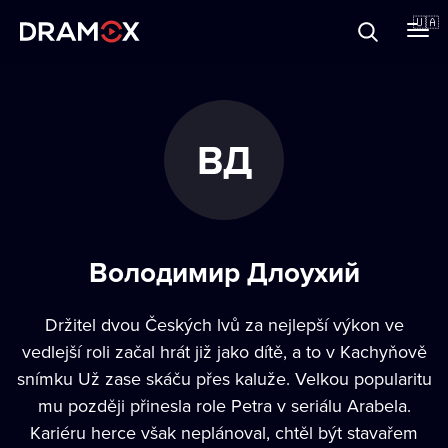
Прo Dramox
🇺🇦
Cертифікати
ВД
Зареєструватися
Володимир Длоухий
Držitel dvou Českých lvů za nejlepší výkon ve
vedlejší roli začal hrát již jako dítě, a to v Kachyňově
snímku Už zase skáču přes kaluže. Velkou popularitu
mu později přinesla role Petra v seriálu Arabela.
Kariéru herce však neplánoval, chtěl být stavařem