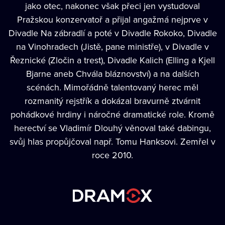
jako otec, nakonec však přeci jen vystudoval
Pražskou konzervatoř a přijal angažmá nejprve v
Divadle Na zábradlí a poté v Divadle Rokoko, Divadle
na Vinohradech (Jistě, pane ministře), v Divadle v
Řeznické (Zločin a trest), Divadle Kalich (Elling a Kjell
Bjarne aneb Chvála bláznovství) a na dalších
scénách. Mimořádně talentovaný herec měl
rozmanitý rejstřík a dokázal bravurně ztvárnit
pohádkové hrdiny i náročné dramatické role. Kromě
herectví se Vladimír Dlouhý věnoval také dabingu,
svůj hlas propůjčoval např. Tomu Hanksovi. Zemřel v
roce 2010.