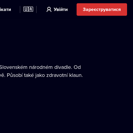
ікати
🇺🇦
Увійти
Зареєструватися
v Slovenském národném divadle. Od
. Působí také jako zdravotní klaun.