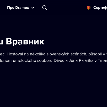
Прo Dramox
Cертиф
ш Вравник
ec. Hostoval na několika slovenských scénách, působil 
členem uměleckého souboru Divadla Jána Palárika v Trnavě