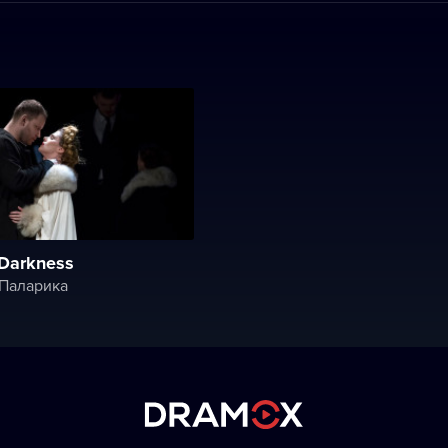
 Darkness
 Паларика