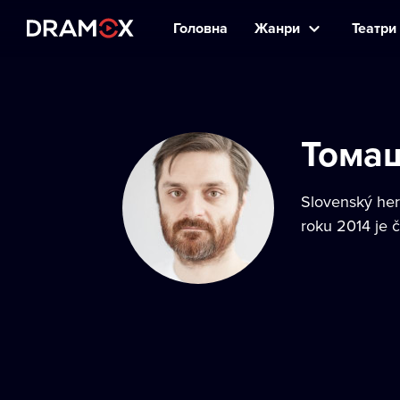
Головна
Жанри
Театри 
Тома
Slovenský her
roku 2014 je 