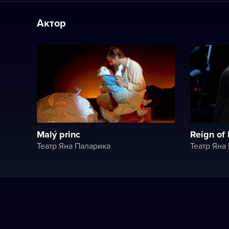
Актор
Malý princ
Reign of
Театр Яна Паларика
Театр Яна