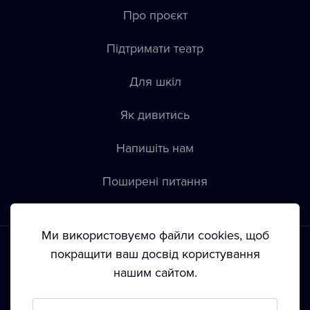
Про проєкт
Підтримати театр
Для шкіл
Як дивитись
Напишіть нам
Пoширені питання
Ми використовуємо файли cookies, щоб
покращити ваш досвід користування
нашим сайтом.
Положення й умови
•
Конфіденційність
•
Автoрські права