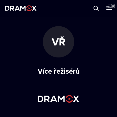
Прo Dramox
🇺🇦
Cертифікати
VŘ
Зареєструватися
Více řežisérů