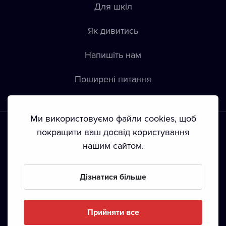
Для шкіл
Як дивитись
Напишіть нам
Пoширені питання
Ми використовуємо файли cookies, щоб
покращити ваш досвід користування
нашим сайтом.
Положення й умови
•
Конфіденційність
•
Автoрські права
Дізнатися більше
З жовтня 2024 Dramox s.r.o є частиною Livesport
Foundation.
Прийняти все