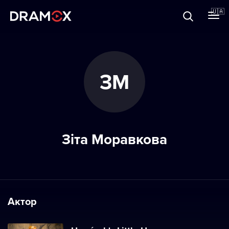
Прo Dramox
🇺🇦
Cертифікати
ЗМ
Зареєструватися
Зіта Моравкова
Актор