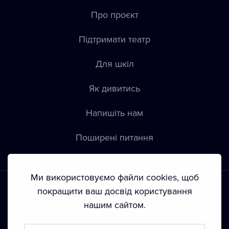
Про проєкт
Підтримати театр
Для шкіл
Як дивитись
Напишіть нам
Пoширені питання
Ми використовуємо файли cookies, щоб
покращити ваш досвід користування
нашим сайтом.
Положення й умови
•
Конфіденційність
•
Автoрські права