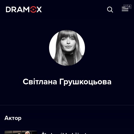
Прo Dramox
🇺🇦
Cертифікати
Зареєструватися
Світлана Грушкоцьова
Актор