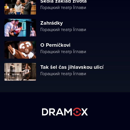
Škola základ života
Горацкий театр Їглави
Zahrádky
Горацкий театр Їглави
O Perníčkovi
Горацкий театр Їглави
Tak šel čas jihlavskou ulicí
Горацкий театр Їглави