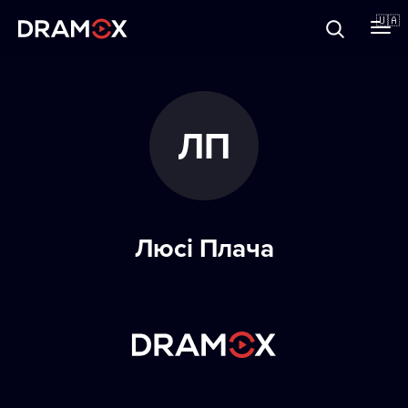
Прo Dramox
🇺🇦
Cертифікати
ЛП
Зареєструватися
Люсі Плача