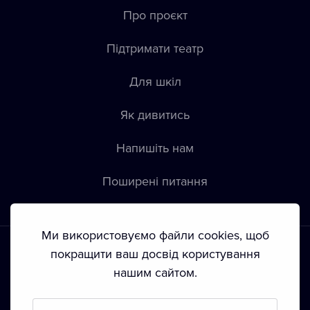
Про проєкт
Підтримати театр
Для шкіл
Як дивитись
Напишіть нам
Пoширені питання
Ми використовуємо файли cookies, щоб
покращити ваш досвід користування
нашим сайтом.
Положення й умови
•
Конфіденційність
•
Автoрські права