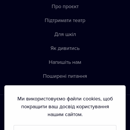
Про проєкт
Підтримати театр
Для шкіл
Як дивитись
Напишіть нам
Пoширені питання
Ми використовуємо файли cookies, щоб
покращити ваш досвід користування
нашим сайтом.
Положення й умови
•
Конфіденційність
•
Автoрські права