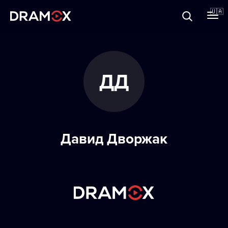
Прo Dramox
🇺🇦
Cертифікати
ДД
Зареєструватися
Давид Дворжак