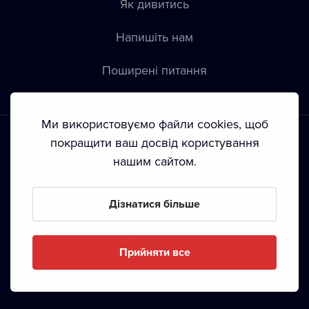
Як дивитись
Напишіть нам
Пoширені питання
Ми використовуємо файли cookies, щоб
покращити ваш досвід користування
нашим сайтом.
Положення й умови
•
Конфіденційність
•
Автoрські права
Дізнатися більше
З жовтня 2024 Dramox s.r.o є частиною Livesport
Foundation.
Прийняти все
Copyright © 2020-
2026
Dramox