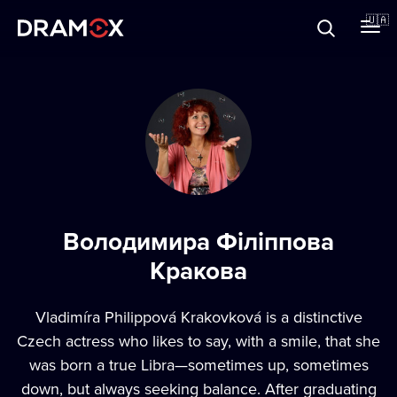
Прo Dramox
🇺🇦
Cертифікати
Зареєструватися
Володимира Філіппова
Кракова
Vladimíra Philippová Krakovková is a distinctive
Czech actress who likes to say, with a smile, that she
was born a true Libra—sometimes up, sometimes
down, but always seeking balance. After graduating