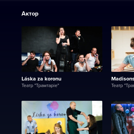
Актор
Láska za koronu
Madisons
Театр "Трамтаріе"
Театр "Тра