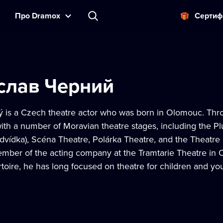
Прo Dramox
Cертиф
слав Черний
ý is a Czech theatre actor who was born in Olomouc. Thro
with a number of Moravian theatre stages, including the P
vídka), Scéna Theatre, Polárka Theatre, and the Theatre 
ber of the acting company at the Tramtarie Theatre in O
toire, he has long focused on theatre for children and y