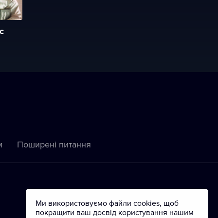
c
м
Пoширені питання
Ми використовуємо файли cookies, щоб
покращити ваш досвід користування нашим