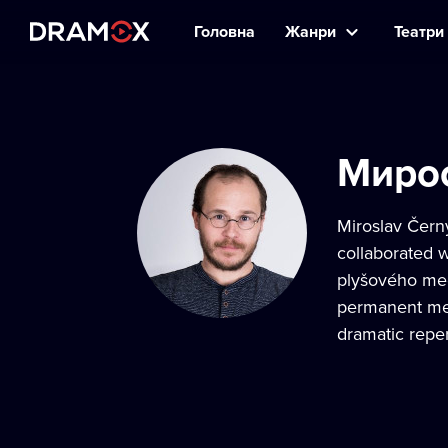
Головна
Жанри
Театри 
Миро
Miroslav Čern
collaborated 
plyšového med
permanent mem
dramatic reper