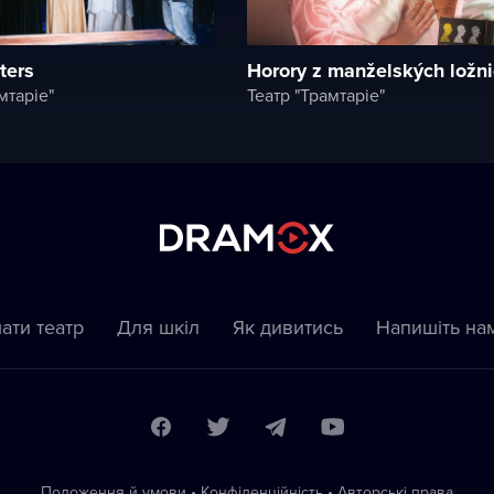
ters
Horory z manželských ložni
мтаріе"
Театр "Трамтаріе"
ати театр
Для шкіл
Як дивитись
Напишіть на
Положення й умови
•
Конфіденційність
•
Автoрські права