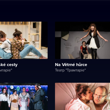
ké cesty
Na Větrné hůrce
мтаріе"
Театр "Трамтаріе"