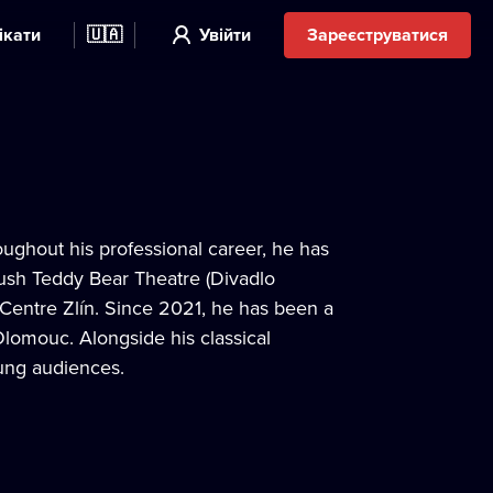
ікати
🇺🇦
Увійти
Зареєструватися
ughout his professional career, he has
lush Teddy Bear Theatre (Divadlo
Centre Zlín. Since 2021, he has been a
lomouc. Alongside his classical
oung audiences.