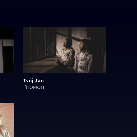
Tvůj Jan
ҐНОМОН