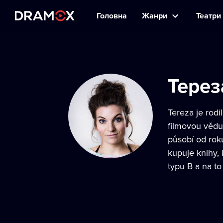
Головна
Жанри
Театри 
Терез
Tereza je rodi
filmovou vědu
působí od roku
kupuje knihy, 
typu B a na to