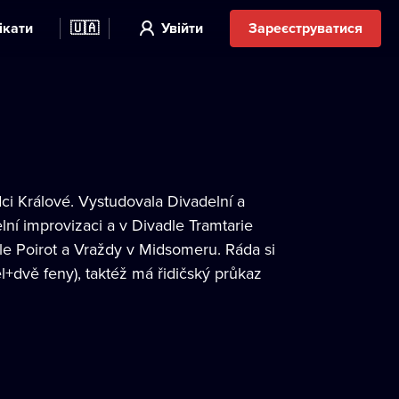
ікати
🇺🇦
Увійти
Зареєструватися
dci Králové. Vystudovala Divadelní a
ní improvizaci a v Divadle Tramtarie
cule Poirot a Vraždy v Midsomeru. Ráda si
l+dvě feny), taktéž má řidičský průkaz