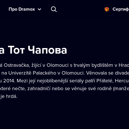
Прo Dramox
Cертиф
а Тот Чапова
lá Ostravačka, žijící v Olomouci s trvalým bydlištěm v Hra
 na Univerzitě Palackého v Olomouci. Věnovala se divadel
 2014. Mezi její nejoblíbenější seriály patří Přátelé, Her
které nečte, zahradničí nebo se věnuje své rodině (manže
 je hrdá.