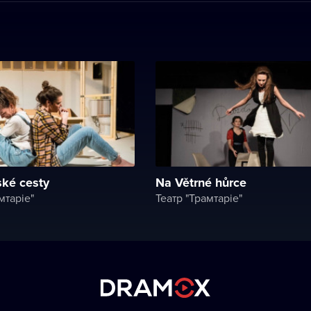
ké cesty
Na Větrné hůrce
мтаріе"
Театр "Трамтаріе"