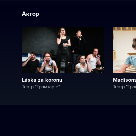
Актор
Láska za koronu
Madisons
Театр "Трамтаріе"
Театр "Тра