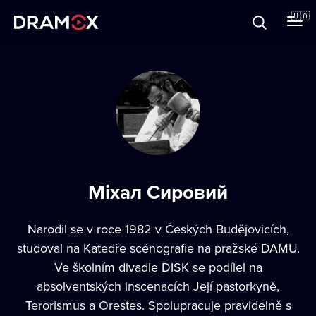
Прo Dramox
🇺🇦
Cертифікати
Зареєструватися
Міхал Сировий
Narodil se v roce 1982 v Českých Budějovicích,
studoval na Katedře scénografie na pražské DAMU.
Ve školním divadle DISK se podílel na
absolventských inscenacích Její pastorkyně,
Terorismus a Orestes. Spolupracuje pravidelně s