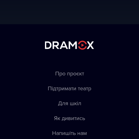
Про проєкт
Підтримати театр
Для шкіл
Як дивитись
Напишіть нам