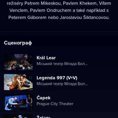
režiséry Petrem Mikeskou, Pavlem Khekem, Vítem
Venclem, Pavlem Ondruchem a také například s
Peterem Gáborem nebo Jaroslavou Šiktancovou.
Сценограф
Král Lear
Міський театр Млада Болеслава
Legenda 997 (V+V)
Міський театр Млада Болеслава
Čapek
Prague City Theater
Želary