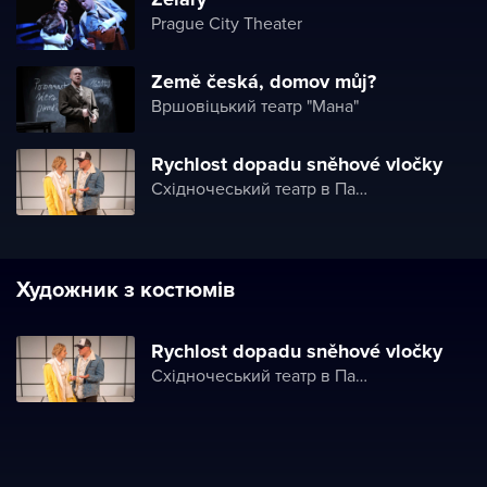
Prague City Theater
Země česká, domov můj?
Вршовіцький театр "Мана"
Rychlost dopadu sněhové vločky
Східночеський театр в Пардубице
Художник з костюмів
Rychlost dopadu sněhové vločky
Східночеський театр в Пардубице