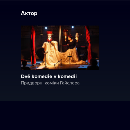
Актор
Dvě komedie v komedii
Придворні коміки Гайслера