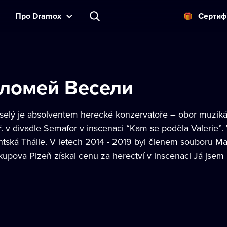
Прo Dramox
Cертиф
ломей Весели
selý je absolventem herecké konzervatoře – obor muziká
. v divadle Semafor v inscenaci “Kam se poděla Valerie”. 
ntská Thálie. V letech 2014 - 2019 byl členem souboru Ma
kupova Plzeň získal cenu za herectví v inscenaci Já jsem 