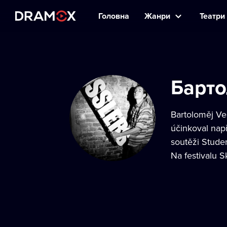
Головна
Жанри
Театри 
Барто
Bartoloměj Ve
účinkoval např
soutěži Stude
Na festivalu S