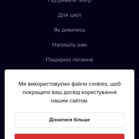
Для шкіл
Як дивитись
Напишіть нам
Пoширені питання
Ми використовуємо файли cookies, щоб
покращити ваш досвід користування
нашим сайтом.
Положення й умови
•
Конфіденційність
•
Автoрські права
Дізнатися більше
З жовтня 2024 Dramox s.r.o є частиною Livesport
Foundation.