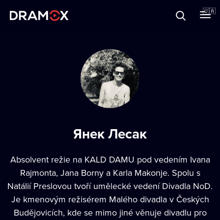
Прo Dramox
🇺🇦
Cертифікати
Зареєструватися
Янек Лесак
Absolvent režie na KALD DAMU pod vedením Ivana
Rajmonta, Jana Borny a Karla Makonje. Spolu s
Natálií Preslovou tvoří umělecké vedení Divadla NoD.
Je kmenovým režisérem Malého divadla v Českých
Budějovicích, kde se mimo jiné věnuje divadlu pro