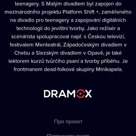
teenagery. S Malým divadlem byl zapojen do
mezinárodního projektu Platform Shift +, zaměřeného
na divadlo pro teenagery a zapojování digitálních
technologií do jevištní tvorby. Jako režisér a
scénárista spolupracoval např. s Českou televizí,
festivalem Menteatrál, Západočeským divadlem v
Chebu a Slezským divadlem v Opavě, je také
lektorem kurzů tvůrčího psaní a tvorby příběhu. Je
frontmanem dead-folkové skupiny Minikapela.
Про проєкт
Підтримати театр