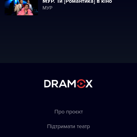
МУР. Ти [Романтика] в кіно
МУР
Про проєкт
Підтримати театр