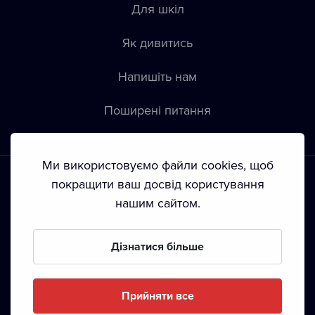
Для шкіл
Як дивитись
Напишіть нам
Пoширені питання
Ми використовуємо файли cookies, щоб
покращити ваш досвід користування
нашим сайтом.
Положення й умови
•
Конфіденційність
•
Автoрські права
Дізнатися більше
З жовтня 2024 Dramox s.r.o є частиною Livesport
Foundation.
Прийняти все