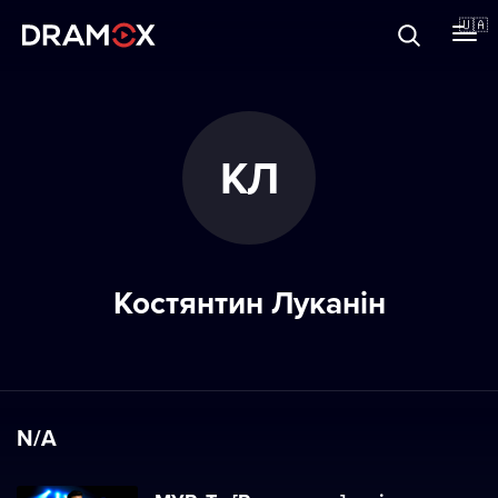
Прo Dramox
🇺🇦
Cертифікати
КЛ
Зареєструватися
Костянтин Луканін
N/A