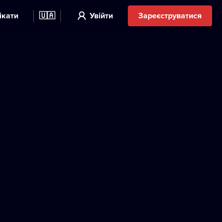
ікати
🇺🇦
Увійти
Зареєструватися