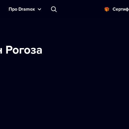
Прo Dramox
Cертиф
 Рогоза