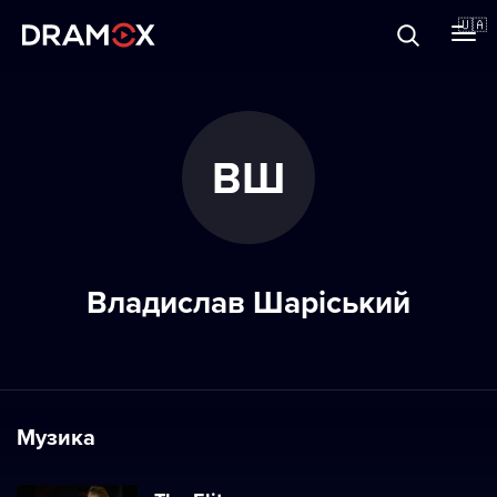
Прo Dramox
🇺🇦
Cертифікати
ВШ
Зареєструватися
Владислав Шаріський
Музика