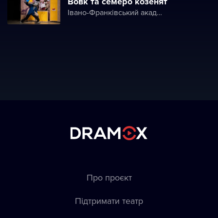
Вовк та семеро козенят
Івано-Франківський академічний обласний театр ляльок імені Марійки Підгірянки
Про проєкт
Підтримати театр