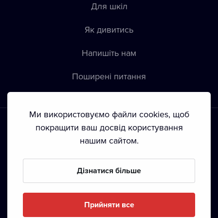
Для шкіл
Як дивитись
Напишіть нам
Пoширені питання
Ми використовуємо файли cookies, щоб
покращити ваш досвід користування
нашим сайтом.
Положення й умови
•
Конфіденційність
•
Автoрські права
Дізнатися більше
З жовтня 2024 Dramox s.r.o є частиною Livesport
Foundation.
Прийняти все