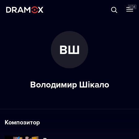
Прo Dramox
🇺🇦
Cертифікати
ВШ
Зареєструватися
Володимир Шікало
Композитор